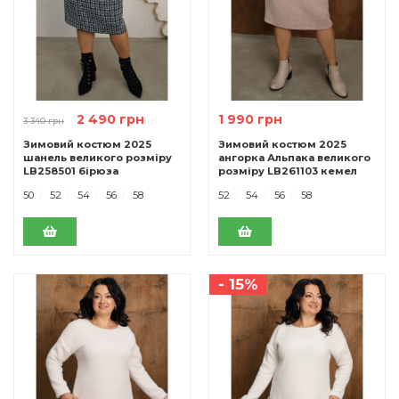
2 490 грн
1 990 грн
3 340 грн
Зимовий костюм 2025
Зимовий костюм 2025
шанель великого розміру
ангорка Альпака великого
LB258501 бірюза
розміру LB261103 кемел
50
52
54
56
58
52
54
56
58
- 15%