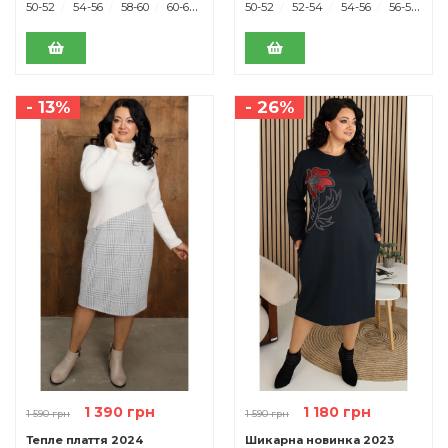
50-52
54-56
58-60
60-62
50-52
52-54
54-56
56-58
- 13%
- 26%
1 390 грн
1 180 грн
1 590 грн
1 590 грн
Тепле плаття 2024
Шикарна новинка 2023