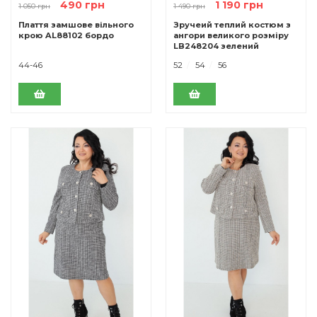
490 грн
1 190 грн
1 050 грн
1 490 грн
Плаття замшове вільного
Зручеий теплий костюм з
крою AL88102 бордо
ангори великого розміру
LB248204 зелений
44-46
52
54
56