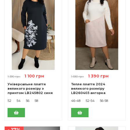
1 100 грн
1 390 грн
1 390 грн
1 590 грн
Універсальне плаття
Тепле плаття 2024
великого розміру з
великого розміру
принтом LB245802 синя
LB260403 ангорка
рожевий
52
54
56
58
46-48
52-54
56-58
- 17%