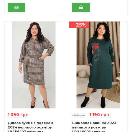
- 25%
1 390 грн
1 190 грн
1 590 грн
Ділова сукня з пояском
Шикарна новинка 2023
2024 великого розміру
великого розміру
LB256403 клітинка
LB246003 зелена