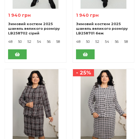
1 940 грн
1 940 грн
Зимовий костюм 2025
Зимовий костюм 2025
шанель великого розміру
шанель великого розміру
LB258702 сірий
LB258701 беж
48
50
52
54
56
58
48
50
52
54
56
58
- 25%