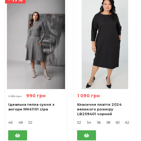
990 грн
1 090 грн
1 190 грн
Ідеальна тепла сукня з
Класичне плаття 2024
ангори NN41101 сіра
великого розміру
LB259401 чорний
46
48
52
52
54
56
58
60
62