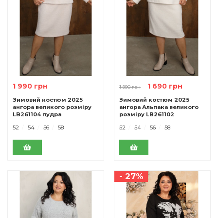
1 990 грн
1 690 грн
1 990 грн
Зимовий костюм 2025
Зимовий костюм 2025
ангора великого розміру
ангора Альпака великого
LB261104 пудра
розміру LB261102
молочний
52
54
56
58
52
54
56
58
- 27%