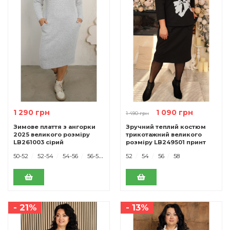
1 290 грн
1 090 грн
1 490 грн
Зимове плаття з ангорки
Зручний теплий костюм
2025 великого розміру
трикотажний великого
LB261003 сірий
розміру LB249501 принт
50-52
52-54
54-56
56-58
52
54
56
58
- 21%
- 13%