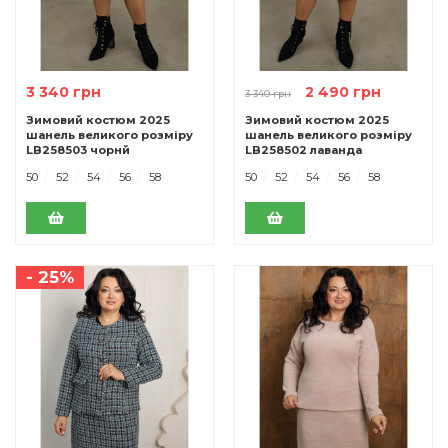
3 340 грн
2 490 грн
3 340 грн
Зимовий костюм 2025
Зимовий костюм 2025
шанель великого розміру
шанель великого розміру
LB258503 чорнй
LB258502 лаванда
50
52
54
56
58
50
52
54
56
58
- 25%