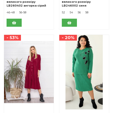
великого розміру
великого розміру
LB260402 ангорка сірий
LB246002 синя
46-48
56-58
52
54
56
58
- 53%
- 20%