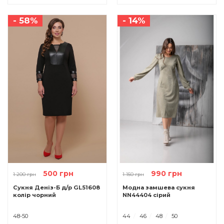
- 58%
- 14%
500 грн
990 грн
1 200 грн
1 150 грн
Сукня Деніз-Б д/р GL51608
Модна замшева сукня
колір чорний
NN44404 сірий
48-50
44
46
48
50