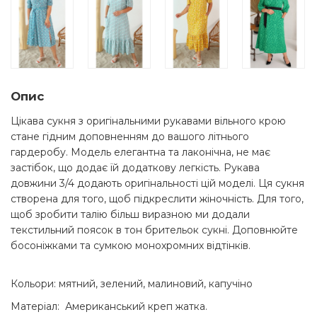
Опис
Цікава сукня з оригінальними рукавами вільного крою
стане гідним доповненням до вашого літнього
гардеробу. Модель елегантна та лаконічна, не має
застібок, що додає їй додаткову легкість. Рукава
довжини 3/4 додають оригінальності цій моделі. Ця сукня
створена для того, щоб підкреслити жіночність. Для того,
щоб зробити талію більш виразною ми додали
текстильний поясок в тон брительок сукні. Доповнюйте
босоніжками та сумкою монохромних відтінків.
Кольори: мятний, зелений, малиновий, капучіно
Матеріал: Американський креп жатка.