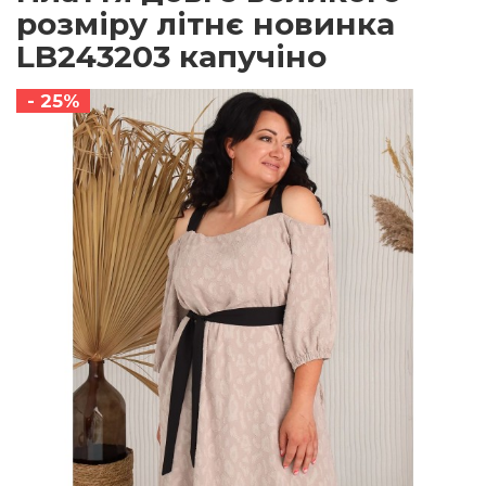
розміру літнє новинка
LB243203 капучіно
- 25%