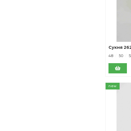
Cукня 26
48
50
5
new