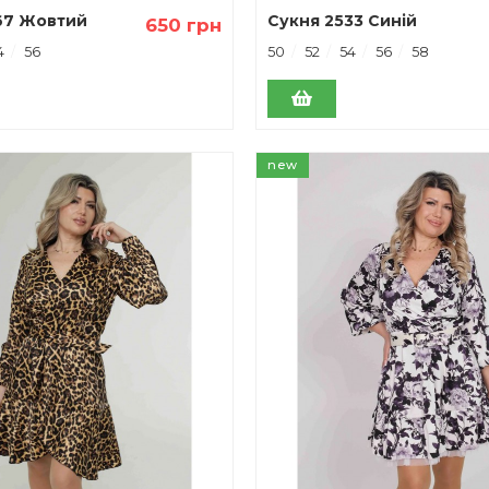
67 Жовтий
Сукня 2533 Синій
650 грн
4
56
50
52
54
56
58
new