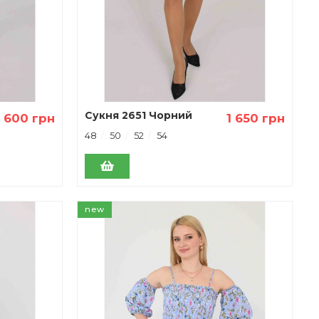
Сукня 2651 Чорний
1 600 грн
1 650 грн
48
50
52
54
new