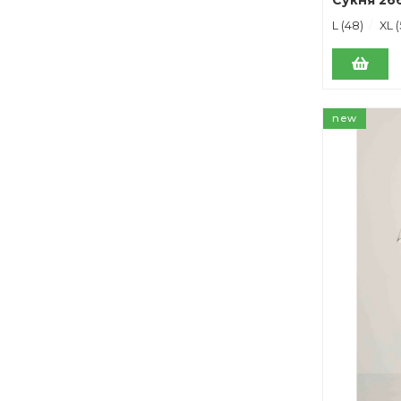
L (48)
XL (
new