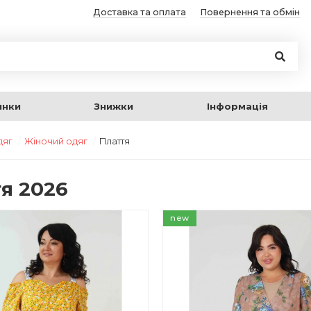
Доставка та оплата
Повернення та обмін
инки
Знижки
Інформація
дяг
Жіночий одяг
Плаття
я 2026
new