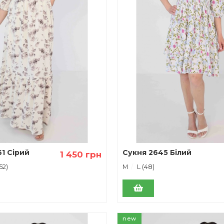
1 Сірий
Сукня 2645 Білий
1 450 грн
52)
М
L (48)
new