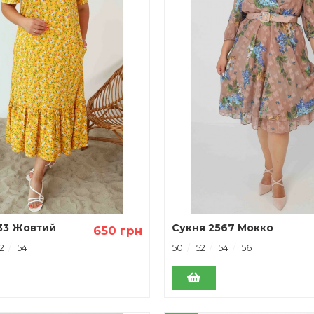
33 Жовтий
Сукня 2567 Мокко
650 грн
2
54
50
52
54
56