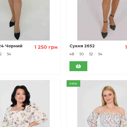
24 Чорний
Сукня 2652
1 250 грн
Фіолетовий
2
54
48
50
52
54
new