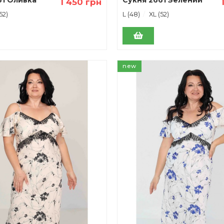
1 450 грн
52)
L (48)
XL (52)
new