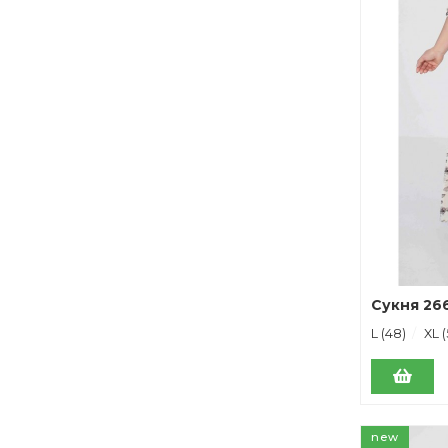
Сукня 266
L (48)
XL (
new