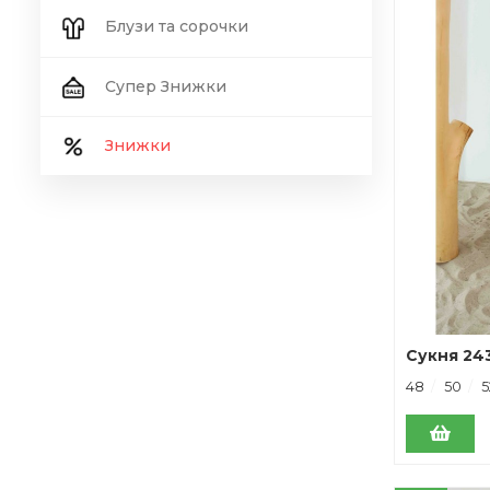
Блузи та сорочки
Супер Знижки
Знижки
Сукня 24
48
50
5