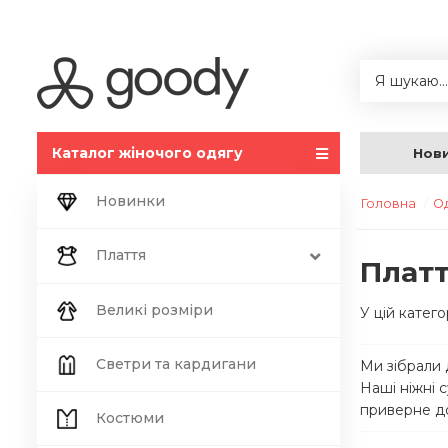
Каталог жіночого одягу
Нов
Новинки
Головна
О
Плаття
Платт
Великі розміри
У цій катего
Светри та кардигани
Ми зібрали 
Наші ніжні 
приверне до
Костюми