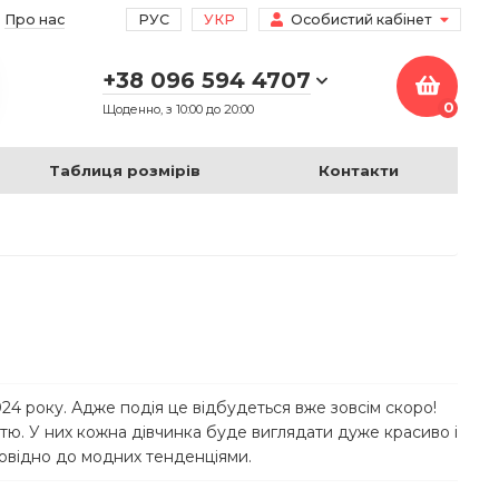
Про нас
РУС
УКР
Особистий кабінет
+38 096 594 4707
0
Щоденно, з 10:00 до 20:00
Таблиця розмірів
Контакти
24 року. Адже подія це відбудеться вже зовсім скоро!
тю. У них кожна дівчинка буде виглядати дуже красиво і
повідно до модних тенденціями.