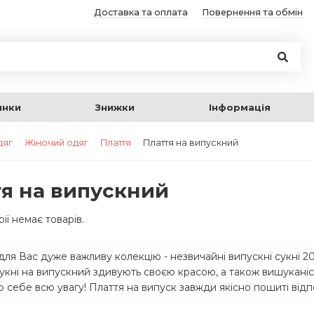
Доставка та оплата
Повернення та обмін
инки
Знижки
Інформація
дяг
Жіночий одяг
Плаття
Плаття на випускний
я на випускний
рії немає товарів.
для Вас дуже важливу колекцію - незвичайні випускні сукні 20
сукні на випускний здивують своєю красою, а також вишуканіс
 себе всю увагу! Плаття на випуск завжди якісно пошиті від