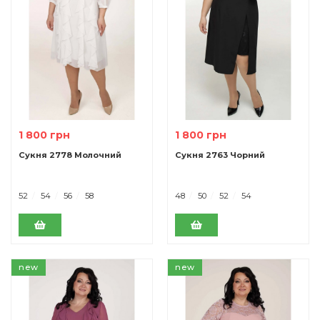
1 800 грн
1 800 грн
Сукня 2778 Молочний
Cукня 2763 Чорний
52
54
56
58
48
50
52
54
new
new