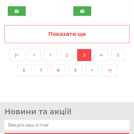
Показати ще
|<
<
1
2
3
4
5
6
7
8
9
>
>|
Новини та акції!