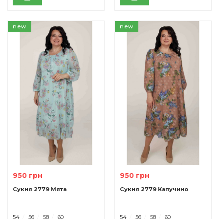
new
new
950 грн
950 грн
Сукня 2779 Мята
Сукня 2779 Капучино
54
56
58
60
54
56
58
60