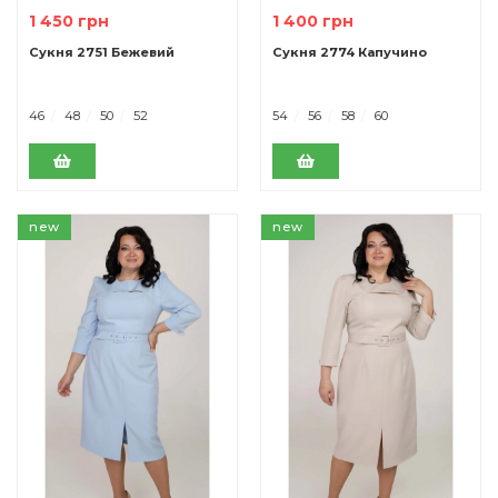
1 450 грн
1 400 грн
Сукня 2751 Бежевий
Сукня 2774 Капучино
46
48
50
52
54
56
58
60
new
new