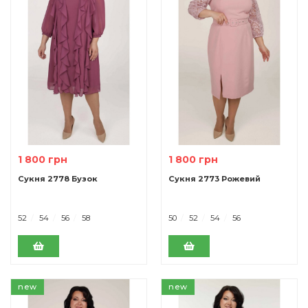
1 800 грн
1 800 грн
Сукня 2778 Бузок
Сукня 2773 Рожевий
52
54
56
58
50
52
54
56
new
new