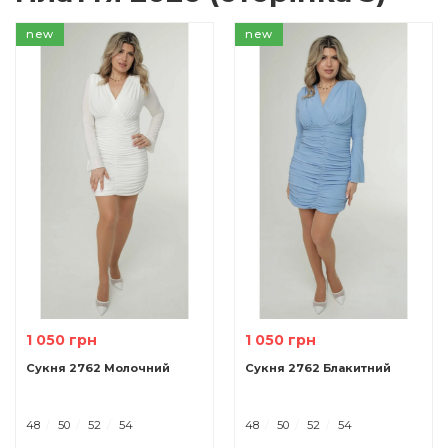
new
new
1 050 грн
1 050 грн
Cукня 2762 Молочний
Cукня 2762 Блакитний
48
50
52
54
48
50
52
54