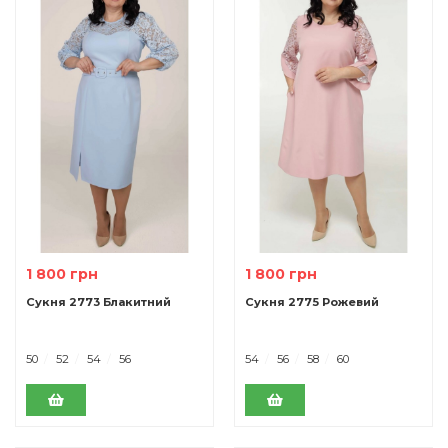
1 800 грн
1 800 грн
Сукня 2773 Блакитний
Сукня 2775 Рожевий
50
52
54
56
54
56
58
60