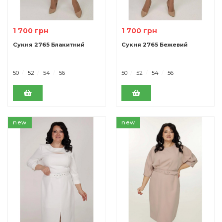
1 700 грн
1 700 грн
Сукня 2765 Блакитний
Сукня 2765 Бежевий
50
52
54
56
50
52
54
56
new
new