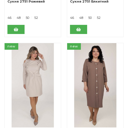
Сукня 2751 Рожевий
Сукня 2751 Блкитний
46
48
50
52
46
48
50
52
new
new