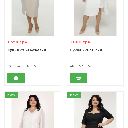
1 550 грн
1 800 грн
Сукня 2769 Бежевий
Cукня 2763 Білий
52
54
56
58
48
52
54
new
new