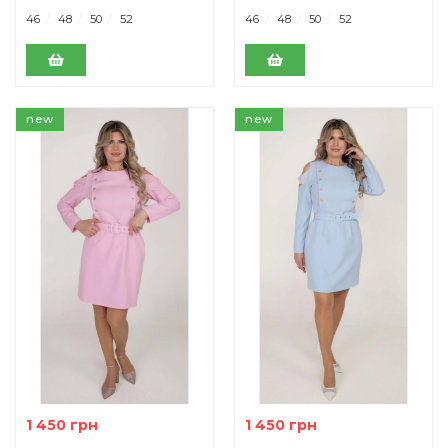
46
48
50
52
46
48
50
52
new
new
1 450 грн
1 450 грн