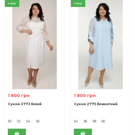
new
new
1 800 грн
1 800 грн
Сукня 2773 Білий
Сукня 2775 Блакитний
50
52
54
56
54
56
58
60