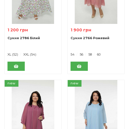
1 200 грн
1 900 грн
Сукня 2786 Білий
Сукня 2766 Рожевий
XL (52)
XXL (54)
54
56
58
60
new
new