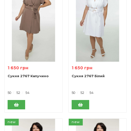
1 650 грн
1 650 грн
Cукня 2767 Капучино
Cукня 2767 Білий
50
52
54
50
52
54
new
new