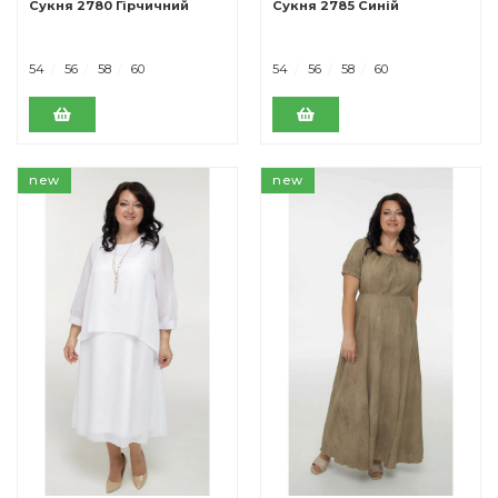
Сукня 2780 Гірчичний
Сукня 2785 Синій
54
56
58
60
54
56
58
60
new
new