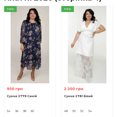
new
new
950 грн
2 200 грн
Сукня 2779 Синій
Сукня 2781 Білий
54
56
58
60
48
50
52
54