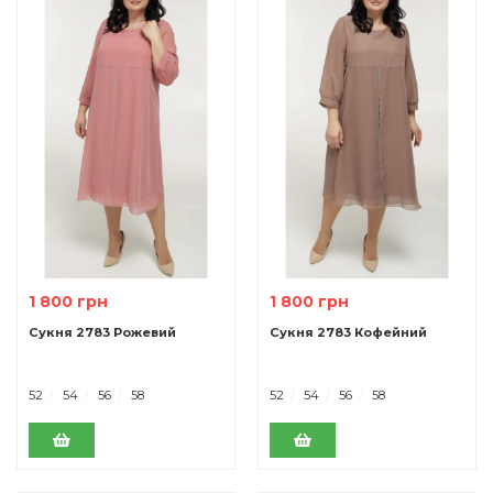
1 800 грн
1 800 грн
Сукня 2783 Рожевий
Сукня 2783 Кофейний
52
54
56
58
52
54
56
58