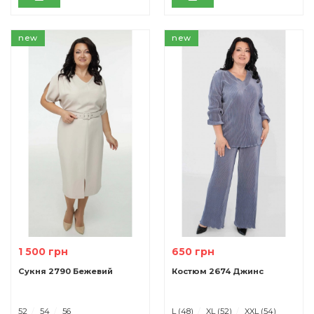
new
new
1 500 грн
650 грн
Сукня 2790 Бежевий
Костюм 2674 Джинс
52
54
56
L (48)
XL (52)
XXL (54)