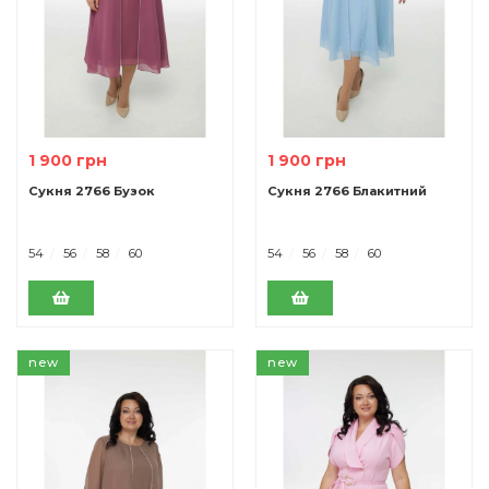
1 900 грн
1 900 грн
Сукня 2766 Бузок
Сукня 2766 Блакитний
54
56
58
60
54
56
58
60
new
new