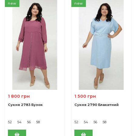
new
new
1 800 грн
1 500 грн
Сукня 2783 Бузок
Сукня 2790 Блакитний
52
54
56
58
52
54
56
58