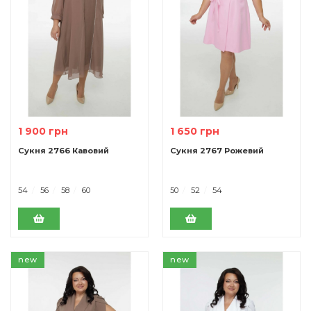
1 900 грн
1 650 грн
Сукня 2766 Кавовий
Cукня 2767 Рожевий
54
56
58
60
50
52
54
new
new