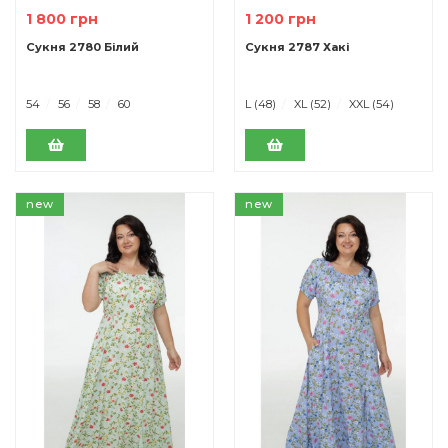
1 800 грн
1 200 грн
Сукня 2780 Білий
Сукня 2787 Хакі
54
56
58
60
L (48)
XL (52)
XXL (54)
new
new