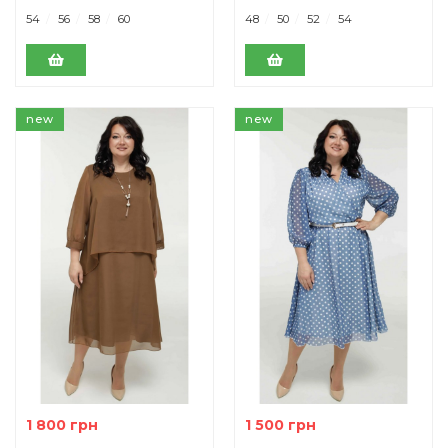
54
56
58
60
48
50
52
54
new
new
1 800 грн
1 500 грн