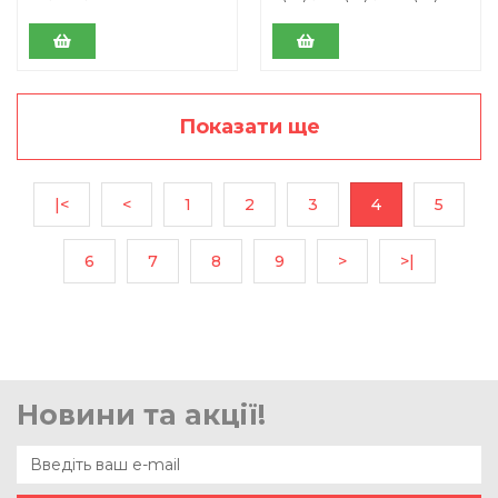
Показати ще
|<
<
1
2
3
4
5
6
7
8
9
>
>|
Новини та акції!