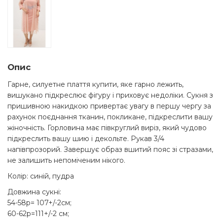
Опис
Гарне, силуетне плаття купити, яке гарно лежить,
вишукано підкреслює фігуру і приховує недоліки. Сукня з
пришивною накидкою привертає увагу в першу чергу за
рахунок поєднання тканин, покликане, підкреслити вашу
жіночність. Горловина має півкруглий виріз, який чудово
підкреслить вашу шию і декольте. Рукав 3/4
напівпрозорий. Завершує образ вшитий пояс зі стразами,
не залишить непоміченим нікого.
Колір: синій, пудра
Довжина сукні:
54-58р= 107+/-2см;
60-62р=111+/-2 см;