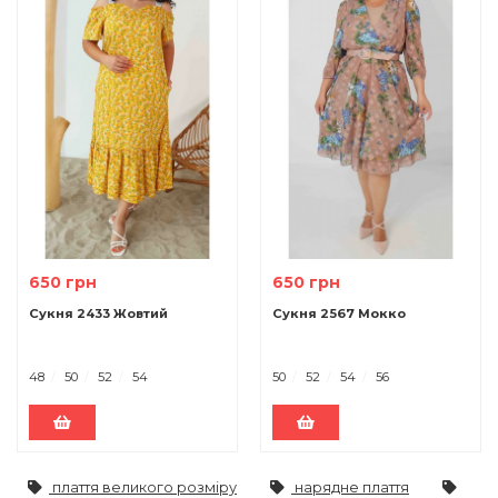
650 грн
650 грн
Сукня 2433 Жовтий
Сукня 2567 Мокко
48
50
52
54
50
52
54
56
плаття великого розміру
нарядне плаття