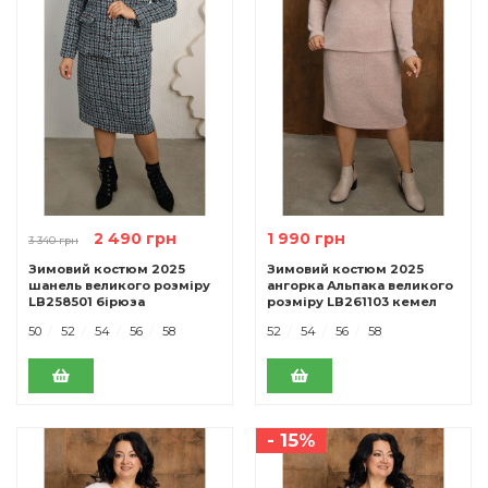
2 490 грн
1 990 грн
3 340 грн
Зимовий костюм 2025
Зимовий костюм 2025
шанель великого розміру
ангорка Альпака великого
LB258501 бірюза
розміру LB261103 кемел
50
52
54
56
58
52
54
56
58
- 15%