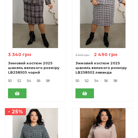
3 340 грн
2 490 грн
3 340 грн
Зимовий костюм 2025
Зимовий костюм 2025
шанель великого розміру
шанель великого розміру
LB258503 чорнй
LB258502 лаванда
50
52
54
56
58
50
52
54
56
58
- 25%