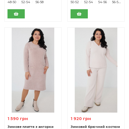
48-50
52-54
56-58
50-52
52-54
54-56
56-58
1 590 грн
1 920 грн
Зимове плаття з ангорки
Зимовий брючний костюм