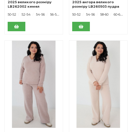
2025 великого розміру
2025 ангора великого
LB262002 кемел
розміру LB260503 пудра
50-52
52-54
54-56
56-58
50-52
54-56
58-60
60-62