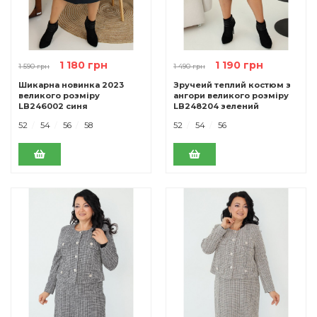
1 180 грн
1 190 грн
1 590 грн
1 490 грн
Шикарна новинка 2023
Зручеий теплий костюм з
великого розміру
ангори великого розміру
LB246002 синя
LB248204 зелений
52
54
56
58
52
54
56