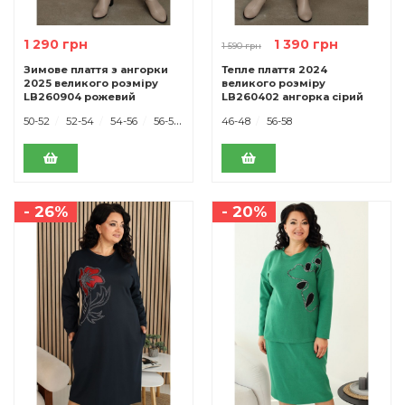
1 290 грн
1 390 грн
1 590 грн
Зимове плаття з ангорки
Тепле плаття 2024
2025 великого розміру
великого розміру
LB260904 рожевий
LB260402 ангорка сірий
50-52
52-54
54-56
56-58
46-48
56-58
- 26%
- 20%