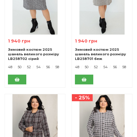
1 940 грн
1 940 грн
Зимовий костюм 2025
Зимовий костюм 2025
шанель великого розміру
шанель великого розміру
LB258702 сірий
LB258701 беж
48
50
52
54
56
58
48
50
52
54
56
58
- 25%