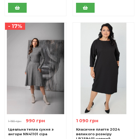
- 17%
990 грн
1 090 грн
1 190 грн
Ідеальна тепла сукня з
Класичне плаття 2024
ангори NN41101 сіра
великого розміру
LB259401 чорний