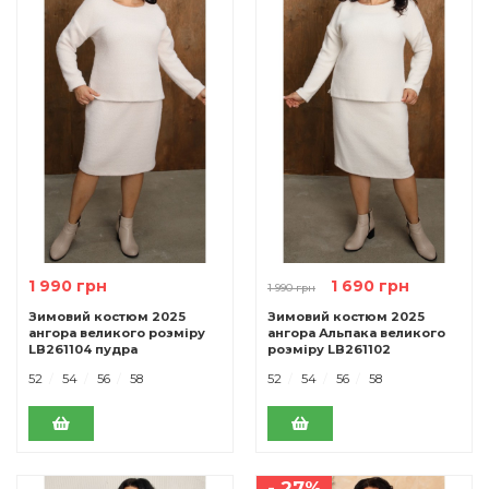
1 990 грн
1 690 грн
1 990 грн
Зимовий костюм 2025
Зимовий костюм 2025
ангора великого розміру
ангора Альпака великого
LB261104 пудра
розміру LB261102
молочний
52
54
56
58
52
54
56
58
- 27%