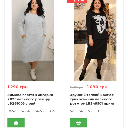
1 290 грн
1 090 грн
1 490 грн
Зимове плаття з ангорки
Зручний теплий костюм
2025 великого розміру
трикотажний великого
LB261003 сірий
розміру LB249501 принт
50-52
52-54
54-56
56-58
52
54
56
58