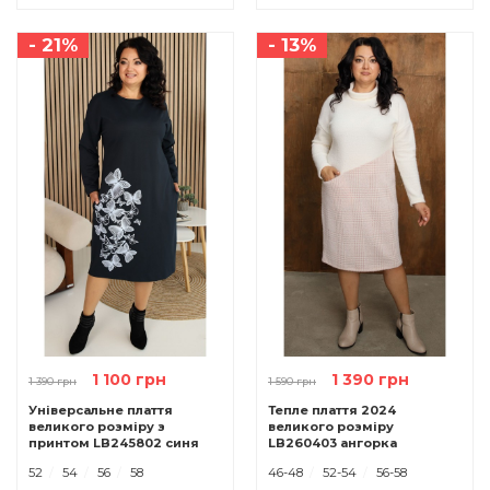
- 21%
- 13%
1 100 грн
1 390 грн
1 390 грн
1 590 грн
Універсальне плаття
Тепле плаття 2024
великого розміру з
великого розміру
принтом LB245802 синя
LB260403 ангорка
рожевий
52
54
56
58
46-48
52-54
56-58