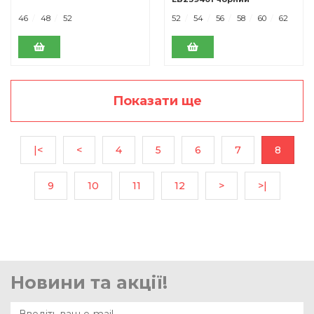
46
48
52
52
54
56
58
60
62
Показати ще
|<
<
4
5
6
7
8
9
10
11
12
>
>|
Новини та акції!