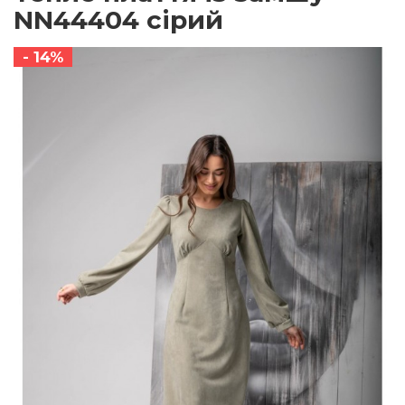
NN44404 сірий
- 14%