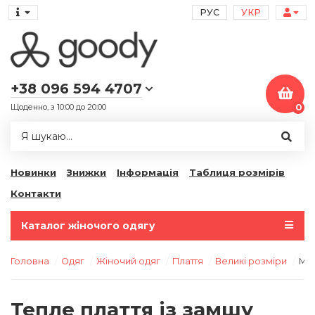
РУС
УКР
+38 096 594 4707
Щоденно, з 10:00 до 20:00
0
Новинки
Знижки
Інформація
Таблиця розмірів
Контакти
Каталог жіночого одягу
Головна
Одяг
Жіночий одяг
Плаття
Великі розміри
Мод
Тепле плаття із замшу