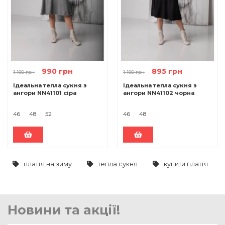
990 грн
895 грн
1 190 грн
1 190 грн
Ідеальна тепла сукня з
Ідеальна тепла сукня з
ангори NN41101 сіра
ангори NN41102 чорна
46
48
52
46
48
плаття на зиму
тепла сукня
купити плаття
Новини та акції!