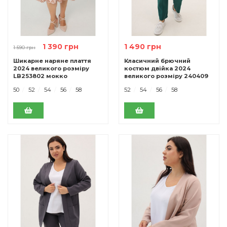
1 390 грн
1 490 грн
1 590 грн
Шикарне наряне плаття
Класичний брючний
2024 великого розміру
костюм двiйка 2024
LB253802 мокко
великого розміру 240409
зелений
50
52
54
56
58
52
54
56
58