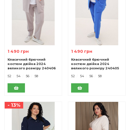
1 490 грн
1 490 грн
Класичний брючний
Класичний брючний
костюм двiйка 2024
костюм двiйка 2024
великого розміру 240406
великого розміру 240405
сірий
електрик
52
54
56
58
52
54
56
58
- 13%