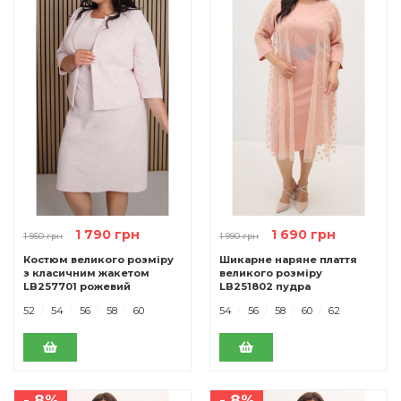
1 790 грн
1 690 грн
1 950 грн
1 990 грн
Костюм великого розміру
Шикарне наряне плаття
з класичним жакетом
великого розміру
LB257701 рожевий
LB251802 пудра
52
54
56
58
60
54
56
58
60
62
- 8%
- 8%