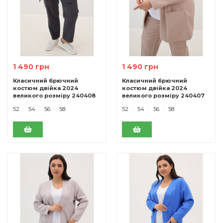
1 490 грн
1 490 грн
Класичний брючний
Класичний брючний
костюм двiйка 2024
костюм двiйка 2024
великого розміру 240408
великого розміру 240407
антрацит
беж
52
54
56
58
52
54
56
58