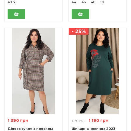
48-50
44
46
48
50
- 25%
1 390 грн
1 190 грн
1 590 грн
Ділова сукня з пояском
Шикарна новинка 2023