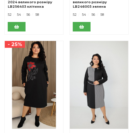
2024 великого розміру
великого розміру
LB256403 клітинка
LB246003 зелена
52
54
56
58
52
54
56
58
- 25%