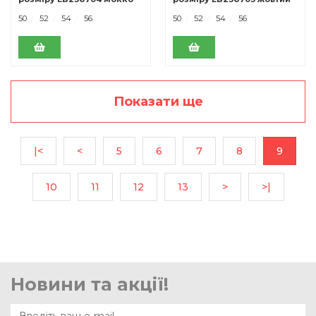
50
52
54
56
50
52
54
56
Показати ще
|<
<
5
6
7
8
9
10
11
12
13
>
>|
Новини та акції!