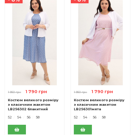
1 790 грн
1 790 грн
1 950 грн
1 950 грн
Костюм великого розміру
Костюм великого розміру
з класичним жакетом
з класичним жакетом
LB256302 блакитний
LB256301мята
52
54
56
58
52
54
56
58