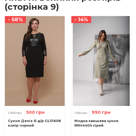
(сторінка 9)
- 58%
- 14%
500 грн
990 грн
1 200 грн
1 150 грн
Сукня Деніз-Б д/р GL51608
Модна замшева сукня
колір чорний
NN44404 сірий