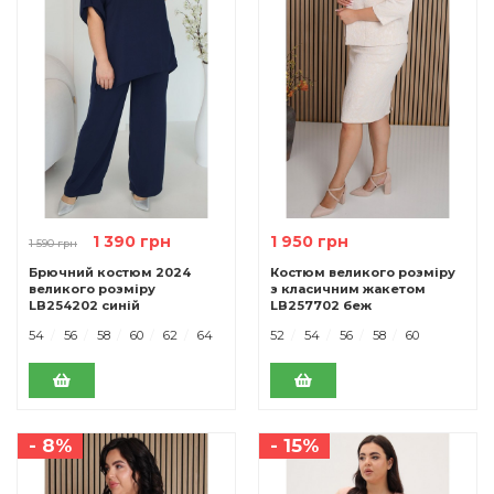
1 390 грн
1 950 грн
1 590 грн
Брючний костюм 2024
Костюм великого розміру
великого розміру
з класичним жакетом
LB254202 синій
LB257702 беж
54
56
58
60
62
64
52
54
56
58
60
- 8%
- 15%