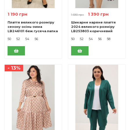
1 190 грн
1 390 грн
1 590 грн
Плаття великого розміру
Шикарне наряне плаття
сезону осінь-зима
2024 великого розміру
LB246101 беж гусяча лапка
LB253803 коричневий
50
52
54
56
50
52
54
56
58
- 13%