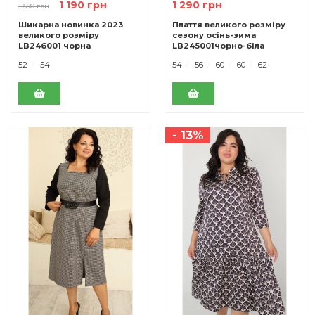
1 190 грн
1 290 грн
1 590 грн
Шикарна новинка 2023
Плаття великого розміру
великого розміру
сезону осінь-зима
LB246001 чорна
LB245001чорно-біла
52
54
54
56
60
60
62
- 13%