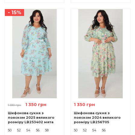
- 15%
1 350 грн
1 350 грн
1 590 грн
Шифонова сукня з
Шифонова сукня з
пояском 2025 великого
пояском 2024 великого
розміру LB253402 мята
розміру LB256705
салатовий
50
52
54
56
58
50
52
54
56