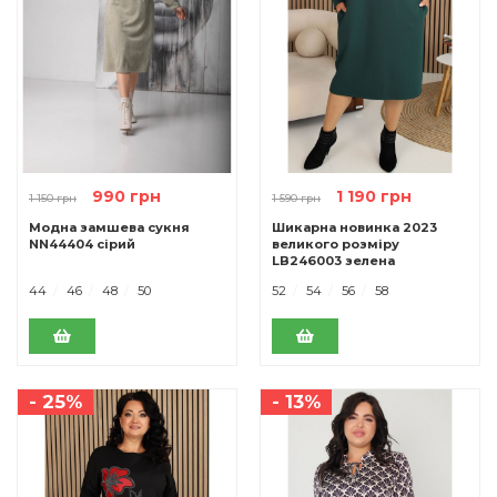
990 грн
1 190 грн
1 150 грн
1 590 грн
Модна замшева сукня
Шикарна новинка 2023
NN44404 сірий
великого розміру
LB246003 зелена
44
46
48
50
52
54
56
58
- 25%
- 13%