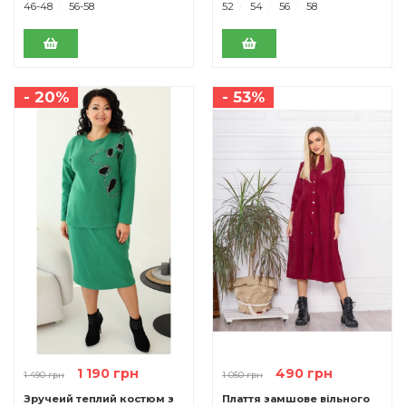
46-48
56-58
52
54
56
58
- 20%
- 53%
1 190 грн
490 грн
1 490 грн
1 050 грн
Зручеий теплий костюм з
Плаття замшове вільного