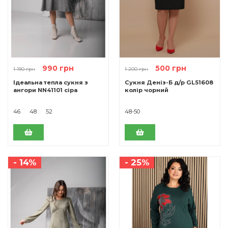
990 грн
500 грн
1 190 грн
1 200 грн
Ідеальна тепла сукня з
Сукня Деніз-Б д/р GL51608
ангори NN41101 сіра
колір чорний
46
48
52
48-50
- 14%
- 25%