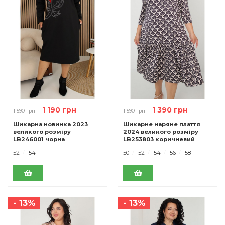
1 190 грн
1 390 грн
1 590 грн
1 590 грн
Шикарна новинка 2023
Шикарне наряне плаття
великого розміру
2024 великого розміру
LB246001 чорна
LB253803 коричневий
52
54
50
52
54
56
58
- 13%
- 13%