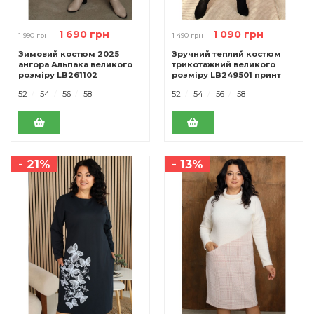
1 690 грн
1 090 грн
1 990 грн
1 490 грн
Зимовий костюм 2025
Зручний теплий костюм
ангора Альпака великого
трикотажний великого
розміру LB261102
розміру LB249501 принт
молочний
52
54
56
58
52
54
56
58
- 21%
- 13%