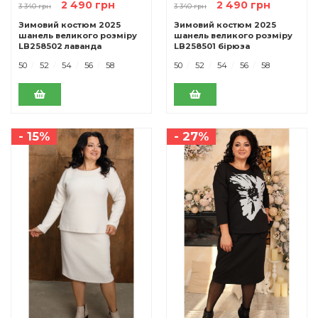
2 490 грн
2 490 грн
3 340 грн
3 340 грн
Зимовий костюм 2025
Зимовий костюм 2025
шанель великого розміру
шанель великого розміру
LB258502 лаванда
LB258501 бірюза
50
52
54
56
58
50
52
54
56
58
- 15%
- 27%