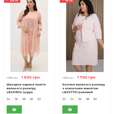
1 690 грн
1 790 грн
1 990 грн
1 950 грн
Шикарне наряне плаття
Костюм великого розміру
великого розміру
з класичним жакетом
LB251802 пудра
LB257701 рожевий
54
56
58
60
62
52
54
56
58
60