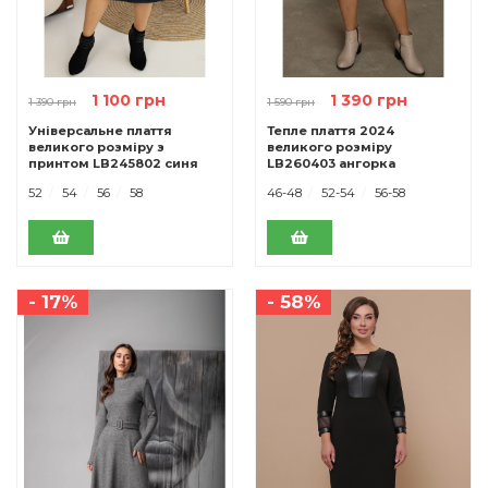
1 100 грн
1 390 грн
1 390 грн
1 590 грн
Універсальне плаття
Тепле плаття 2024
великого розміру з
великого розміру
принтом LB245802 синя
LB260403 ангорка
рожевий
52
54
56
58
46-48
52-54
56-58
- 17%
- 58%