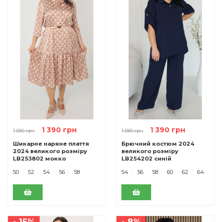
1 390 грн
1 390 грн
1 590 грн
1 590 грн
Шикарне наряне плаття
Брючний костюм 2024
2024 великого розміру
великого розміру
LB253802 мокко
LB254202 синій
50
52
54
56
58
54
56
58
60
62
64
- 15%
- 8%