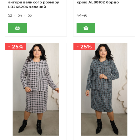
ангори великого розміру
крою AL88102 бордо
LB248204 зелений
52
54
56
44-46
- 25%
- 25%