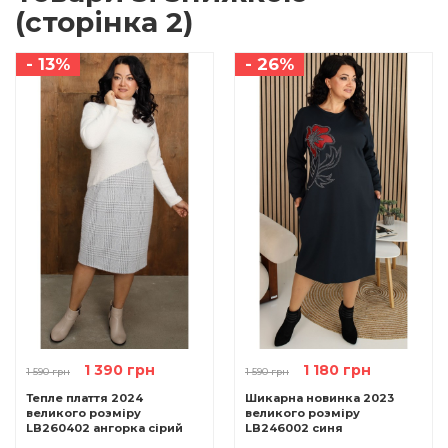
(сторінка 2)
- 13%
- 26%
1 390 грн
1 180 грн
1 590 грн
1 590 грн
Тепле плаття 2024
Шикарна новинка 2023
великого розміру
великого розміру
LB260402 ангорка сірий
LB246002 синя