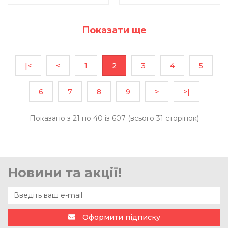
Показати ще
|<
<
1
2
3
4
5
6
7
8
9
>
>|
Показано з 21 по 40 із 607 (всього 31 сторінок)
Новини та акції!
Оформити підписку