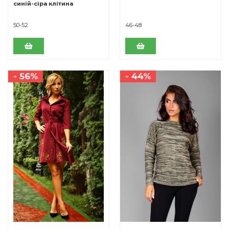
синій-сіра клітина
50-52
46-48
- 56%
- 44%