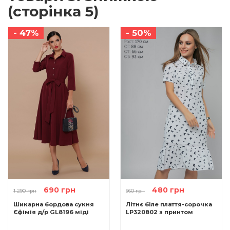
(сторінка 5)
- 47%
- 50%
690 грн
480 грн
1 290 грн
960 грн
Шикарна бордова сукня
Літнє біле плаття-сорочка
Єфімія д/р GL8196 міді
LP320802 з принтом