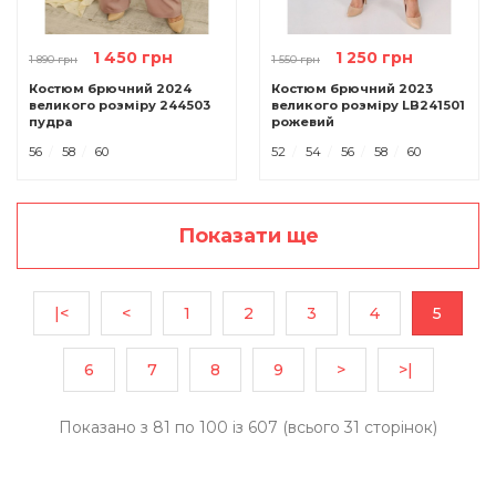
1 450 грн
1 250 грн
1 890 грн
1 550 грн
Костюм брючний 2024
Костюм брючний 2023
великого розміру 244503
великого розміру LB241501
пудра
рожевий
56
58
60
52
54
56
58
60
Показати ще
|<
<
1
2
3
4
5
6
7
8
9
>
>|
Показано з 81 по 100 із 607 (всього 31 сторінок)