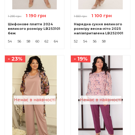
1 190 грн
1 100 грн
1 290 грн
1 550 грн
Шифонове плаття 2024
Нарядна сукня великого
великого розміру LB253101
розміру весна-літо 2025
беж
напівприталена LB252001
беж
54
56
58
60
62
64
52
54
56
58
- 23%
- 19%
Немає в наявності
Немає в наявності