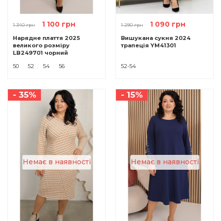
1 100 грн
1 090 грн
1 340 грн
1 290 грн
Нарядне плаття 2025
Вишукана сукня 2024
великого розміру
трапеція YM41301
LB249701 чорний
50
52
54
56
52-54
- 35%
- 15%
Немає в наявності
Немає в наявності