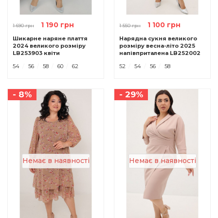
1 190 грн
1 100 грн
1 690 грн
1 550 грн
Шикарне наряне плаття
Нарядна сукня великого
2024 великого розміру
розміру весна-літо 2025
LB253903 квіти
напівприталена LB252002
сіре
54
56
58
60
62
52
54
56
58
- 8%
- 29%
Немає в наявності
Немає в наявності