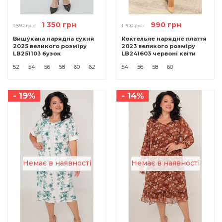
1 350 грн
990 грн
1 590 грн
1 300 грн
Вишукана нарядна сукня
Коктельне нарядне плаття
2025 великого розміру
2023 великого розміру
LB251103 бузок
LB241603 червоні квіти
52
54
56
58
60
62
54
56
58
60
- 19%
- 14%
Немає в наявності
Немає в наявності