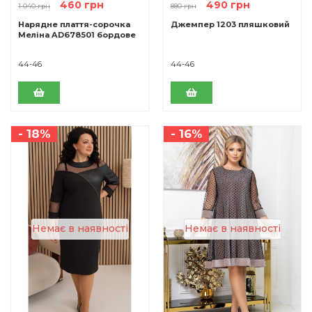
460 грн
490 грн
1 040 грн
880 грн
Нарядне плаття-сорочка
Джемпер 1203 пляшковий
Меліна AD678501 бордове
44-46
44-46
- 18%
- 16%
Немає в наявності
Немає в наявності