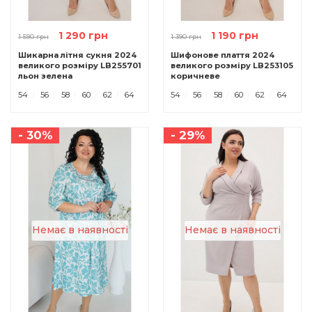
1 290 грн
1 190 грн
1 590 грн
1 390 грн
Шикарна літня сукня 2024
Шифонове плаття 2024
великого розміру LB255701
великого розміру LB253105
льон зелена
коричневе
54
56
58
60
62
64
54
56
58
60
62
64
- 30%
- 29%
Немає в наявності
Немає в наявності