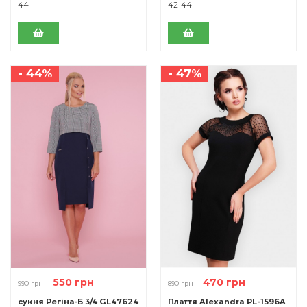
44
42-44
- 44%
- 47%
550 грн
470 грн
990 грн
890 грн
сукня Регіна-Б 3/4 GL47624
Плаття Alexandra PL-1596A