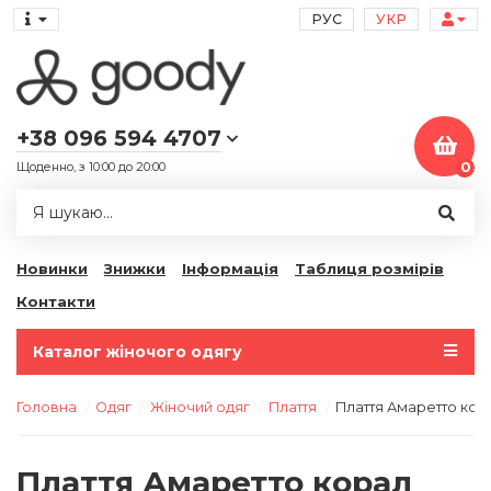
РУС
УКР
+38 096 594 4707
Щоденно, з 10:00 до 20:00
0
Новинки
Знижки
Інформація
Таблиця розмірів
Контакти
Каталог жіночого одягу
Головна
Одяг
Жіночий одяг
Плаття
Плаття Амаретто кор
Плаття Амаретто корал