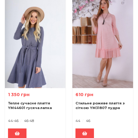
1 350 грн
610 грн
Тепле сучасне плаття
Стильне рожеве плаття з
YM44601 гусяча лапка
сіткою YM31807 пудра
44-46
46-48
44
46