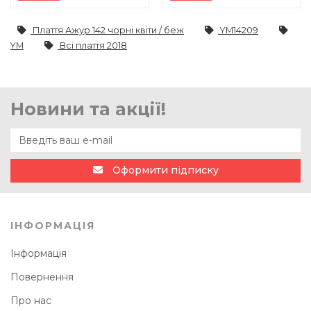
Плаття Ажур 142 чорні квіти / беж
YM14209
YM
Всі плаття 2018
Новини та акції!
Оформити підписку
ІНФОРМАЦІЯ
Інформація
Повернення
Про нас