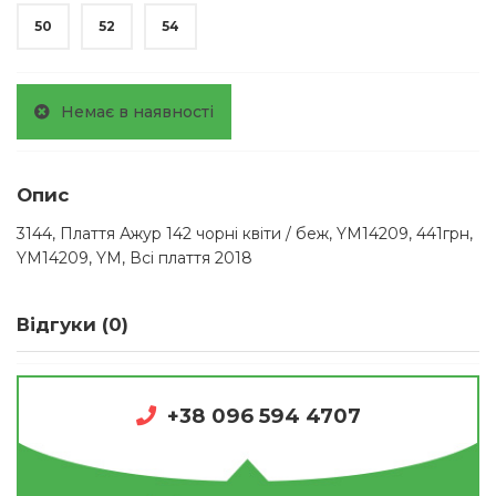
50
52
54
Немає в наявності
Опис
3144, Плаття Ажур 142 чорні квіти / беж, YM14209, 441грн,
YM14209, YM, Всі плаття 2018
Відгуки (0)
+38 096 594 4707