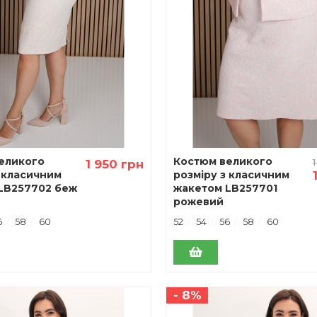
еликого
Костюм великого
1 950 грн
з класичним
розміру з класичним
LB257702 беж
жакетом LB257701
рожевий
6
58
60
52
54
56
58
60
- 8%