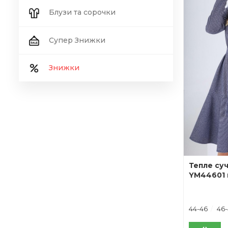
Блузи та сорочки
Супер Знижки
Знижки
Тепле суч
YM44601 
44-46
46