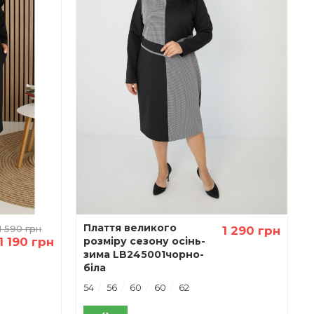
Плаття великого
1 590 грн
1 290 грн
1 190 грн
розміру сезону осінь-
зима LB245001чорно-
біла
54
56
60
60
62