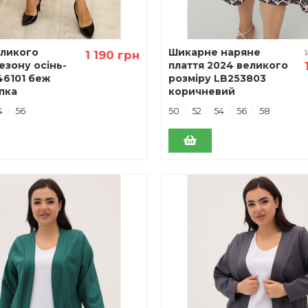
еликого
Шикарне наряне
1 190 грн
езону осінь-
плаття 2024 великого
46101 беж
розміру LB253803
пка
коричневий
4
56
50
52
54
56
58