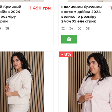
й брючний
Класичний брючний
1 490 грн
вiйка 2024
костюм двiйка 2024
 розміру
великого розміру
ірий
240405 електрик
6
58
52
54
56
58
- 8%