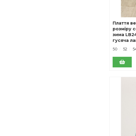
Плаття в
розміру с
зима LB2
гусяча ла
50
52
5