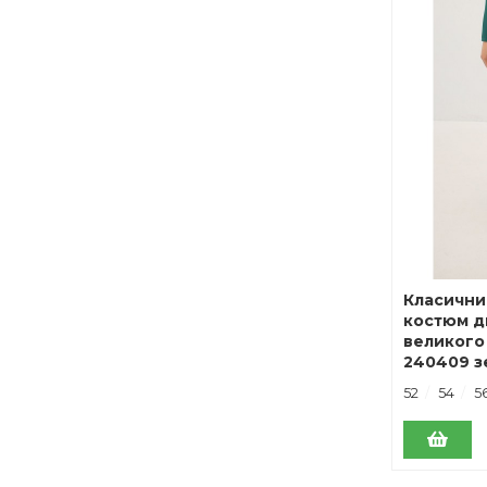
Класични
костюм д
великого
240409 з
52
54
5