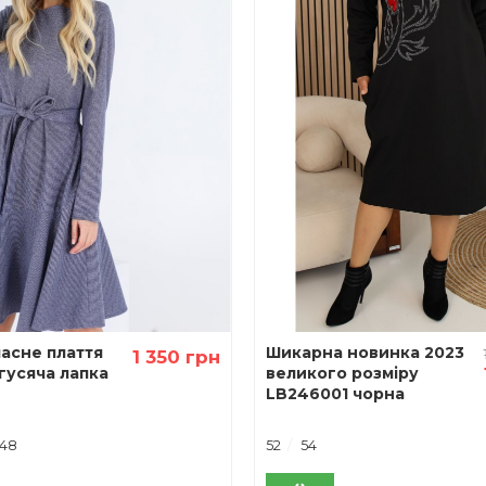
асне плаття
Шикарна новинка 2023
1 350 грн
гусяча лапка
великого розміру
LB246001 чорна
-48
52
54