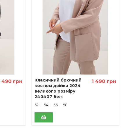
Класичний брючний
1 490 грн
1 490 грн
костюм двiйка 2024
великого розміру
240407 беж
52
54
56
58