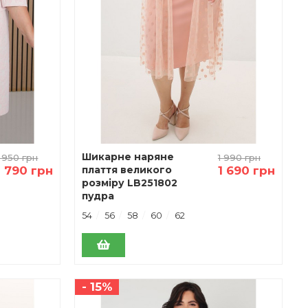
Шикарне наряне
1 950 грн
1 990 грн
1 790 грн
плаття великого
1 690 грн
розміру LB251802
пудра
54
56
58
60
62
- 15%