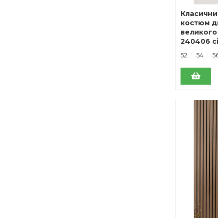
Класични
костюм д
великого
240406 с
52
54
5