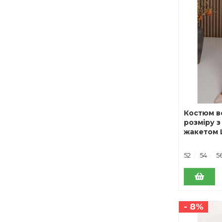
Костюм в
розміру 
жакетом 
52
54
5
- 8%