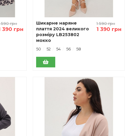
Шикарне наряне
1 590 грн
1 590 грн
1 390 грн
плаття 2024 великого
1 390 грн
розміру LB253802
мокко
50
52
54
56
58