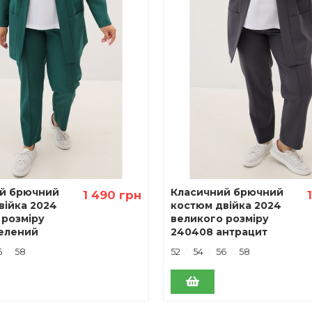
й брючний
Класичний брючний
1 490 грн
вiйка 2024
костюм двiйка 2024
 розміру
великого розміру
елений
240408 антрацит
6
58
52
54
56
58