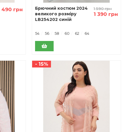
Брючний костюм 2024
1 590 грн
1 490 грн
великого розміру
1 390 грн
LB254202 синій
54
56
58
60
62
64
- 15%