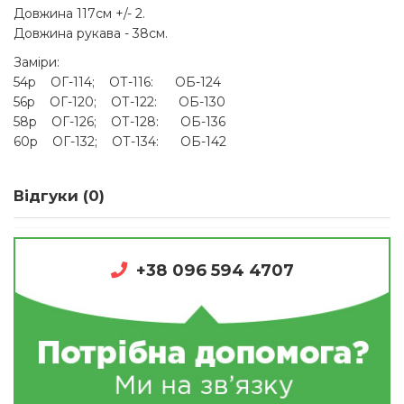
Довжина 117см +/- 2.
Довжина рукава - 38см.
Заміри:
54р ОГ-114; ОТ-116: ОБ-124
56р ОГ-120; ОТ-122: ОБ-130
58р ОГ-126; ОТ-128: ОБ-136
60р ОГ-132; ОТ-134: ОБ-142
Відгуки (0)
+38 096 594 4707