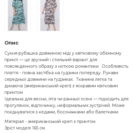
Опис
Сукня-рубашка довжиною міді у квітковому обємному
принті — це зручний і стильний варіант для
повсякденного образу з ноткою романтики. Особливість
плаття - повна застібка на гудзики попереду. Рукави
середньої довжини на ґудзиках. Тканина легка та
дихаюча (американський креп) з яскравим квітковим
принтом
Ідеальна для весни, літа чи ранньої осені — підходить для
прогулянок, відпочинку, неформальних зустрічей. Може
поєднуватися з кедами, босоніжками або балетками.
Матеріал - американський креп з принтом.
Зріст моделі 165 см.