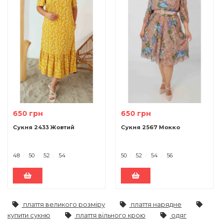
650 грн
650 грн
Сукня 2433 Жовтий
Сукня 2567 Мокко
48
50
52
54
50
52
54
56
плаття великого розміру
плаття нарядне
купити сукню
плаття вільного крою
одяг