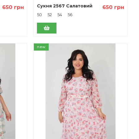
Сукня 2567 Салатовий
650 грн
650 грн
50
52
54
56
new