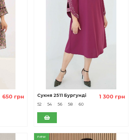
Сукня 2511 Бургунді
650 грн
1 300 грн
52
54
56
58
60
new