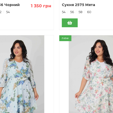
36 Чорний
Сукня 2575 Мята
1 350 грн
2
54
54
56
58
60
new