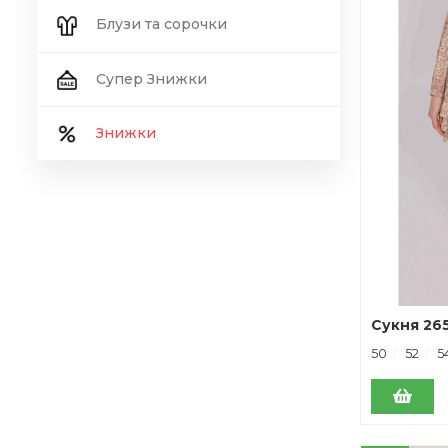
Блузи та сорочки
Супер Знижки
Знижки
Сукня 26
50
52
5