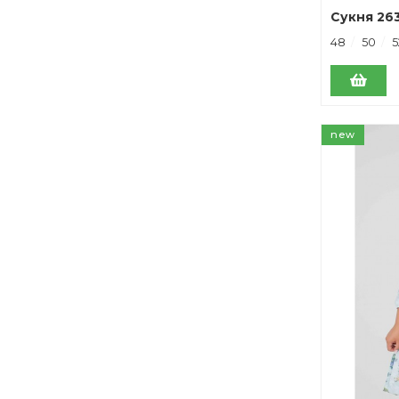
Сукня 26
48
50
5
new