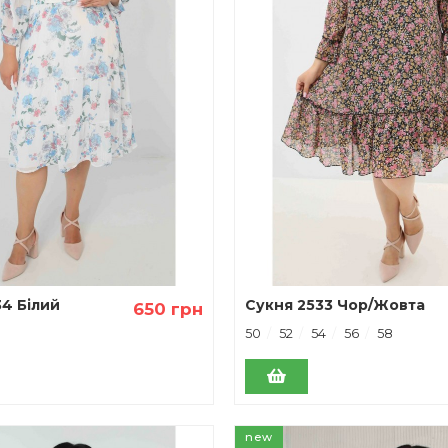
4 Білий
Сукня 2533 Чор/Жовта
650 грн
кв-а
50
52
54
56
58
new