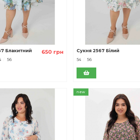
67 Блакитний
Сукня 2567 Білий
650 грн
4
56
54
56
new