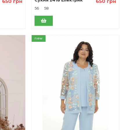
650 грн
650 грн
56
58
new