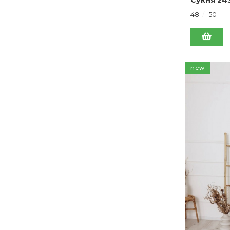
48
50
new