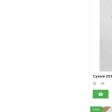
Сукня 253
52
54
new