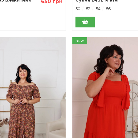
650 грн
50
52
54
56
new