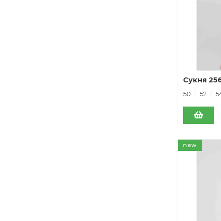
Сукня 25
50
52
5
new