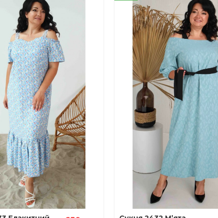
33 Блакитний
Сукня 2432 М’ята