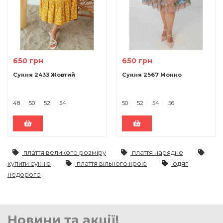
650 грн
650 грн
Сукня 2433 Жовтий
Сукня 2567 Мокко
48
50
52
54
50
52
54
56
плаття великого розміру
плаття нарядне
купити сукню
плаття вільного крою
одяг
недорого
Новини та акції!