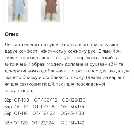
Опис
Легка та елегантна сукня з повітряного шифону, яка
дарує комфорт і жіночність у кожному русі. Вільний А-
силует красиво лягає по фігурі, створюючи легкий та
витончений образ. Модель доповнена рукавами 3/4 та
декоративним оздобленням зі стразів спереду, що додає
ніжного блиску й особливого шарму. Ідеальний варіант
як для святкових подій, так і для повсякденної
елегантності.
52р ОГ-108 ОТ-108/112 ОБ-126/130
54р ОГ-112 ОТ-114/118: ОБ-130/134
56р ОГ-116 ОТ-118/122: ОБ-134/138
58р ОГ 120 ОТ 122/124; ОБ 138/142