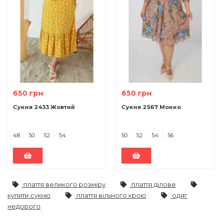
650 грн
650 грн
Сукня 2433 Жовтий
Сукня 2567 Мокко
48
50
52
54
50
52
54
56
плаття великого розміру
плаття ділове
купити сукню
плаття вільного крою
одяг
недорого