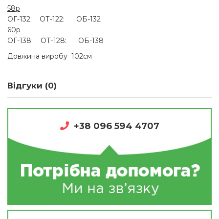
58р
ОГ-132; ОТ-122: ОБ-132
60р
ОГ-138; ОТ-128: ОБ-138
Довжина виробу 102см
Відгуки (0)
+38 096 594 4707