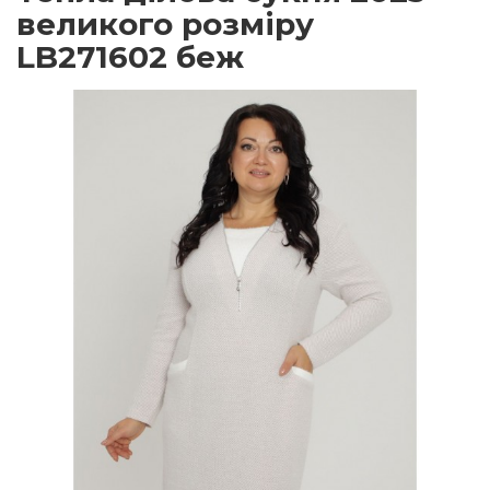
великого розміру
LB271602 беж