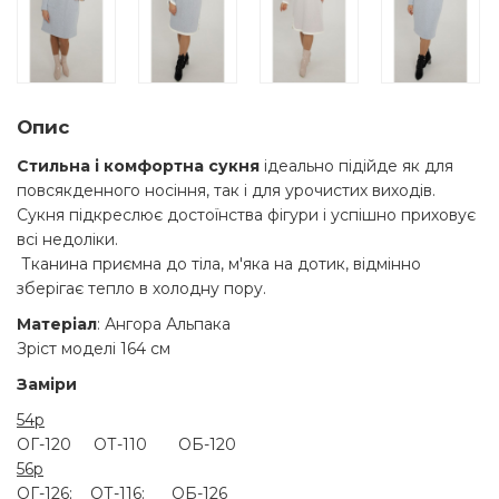
Опис
Стильна і комфортна сукня
ідеально підійде як для
повсякденного носіння, так і для урочистих виходів.
Сукня підкреслює достоїнства фігури і успішно приховує
всі недоліки.
Тканина приємна до тіла, м'яка на дотик, відмінно
зберігає тепло в холодну пору.
Матеріал
: Ангора Альпака
Зріст моделі 164 см
Заміри
54р
ОГ-120 ОТ-110 ОБ-120
56р
ОГ-126; ОТ-116: ОБ-126