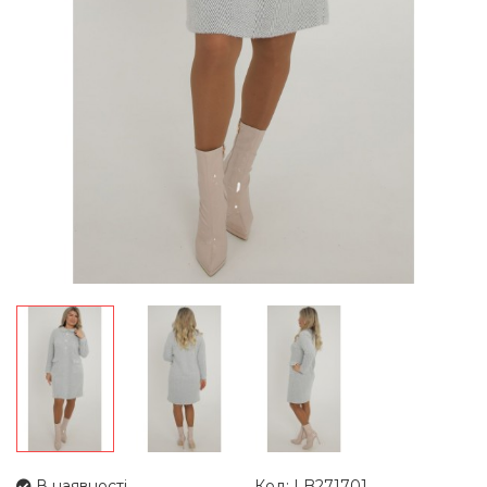
В наявності
Код: LB271701