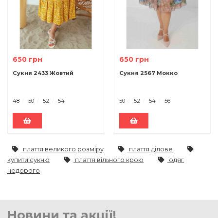
650 грн
650 грн
Сукня 2433 Жовтий
Сукня 2567 Мокко
48
50
52
54
50
52
54
56
плаття великого розміру
плаття ділове
купити сукню
плаття вільного крою
одяг
недорого
Новини та акції!