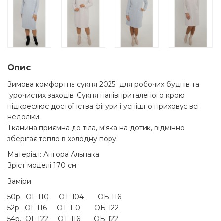
Опис
Зимова комфортна сукня 2025 для робочих буднів та
урочистих заходів. Сукня напівприталеного крою
підкреслює достоїнства фігури і успішно приховує всі
недоліки.
Тканина приємна до тіла, м'яка на дотик, відмінно
зберігає тепло в холодну пору.
Матеріал: Ангора Альпака
Зріст моделі 170 см
Заміри
50р. ОГ-110 ОТ-104 ОБ-116
52р. ОГ-116 ОТ-110 ОБ-122
54р. ОГ-122; ОТ-116: ОБ-122