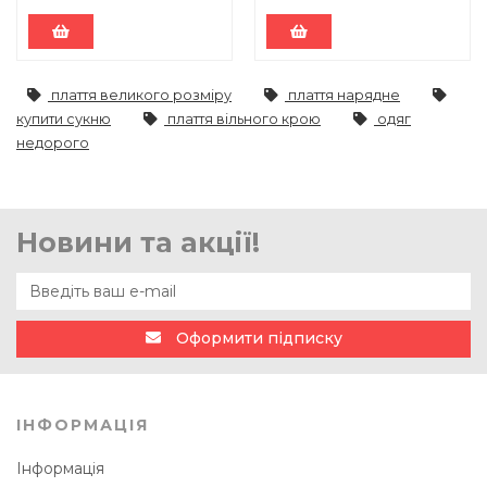
плаття великого розміру
плаття нарядне
купити сукню
плаття вільного крою
одяг
недорого
Новини та акції!
Оформити підписку
ІНФОРМАЦІЯ
Інформація