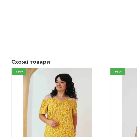
Схожі товари
new
new