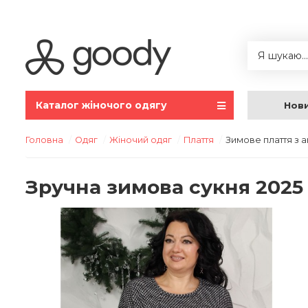
Каталог жіночого одягу
Нов
Головна
Одяг
Жіночий одяг
Плаття
Зимове плаття з 
Зручна зимова сукня 2025