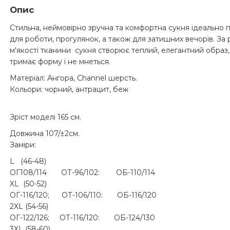
Опис
Стильна, неймовірно зручна та комфортна сукня ідеально 
для роботи, прогулянок, а також для затишних вечорів. За
м'якості тканини сукня створює теплий, елегантний образ
тримає форму і не мнеться.
Матеріал: Ангора, Channel шерсть.
Кольори: чорний, антрацит, беж
Зріст моделі 165 см.
Довжина 107/±2см.
Заміри:
L (46-48)
ОГ108/114 ОТ-96/102: ОБ-110/114
XL (50-52)
ОГ-116/120; ОТ-106/110: ОБ-116/120
2XL (54-56)
ОГ-122/126; ОТ-116/120: ОБ-124/130
3XL (58-60)