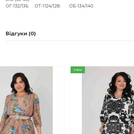
ОГ-132/136; ОТ-1124/128: ОБ-134/140
Відгуки (0)
new