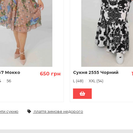
67 Мокко
Сукня 2555 Чорний
650 грн
4
56
L (48)
XXL (54)
ити сукню
плаття зимове недорого