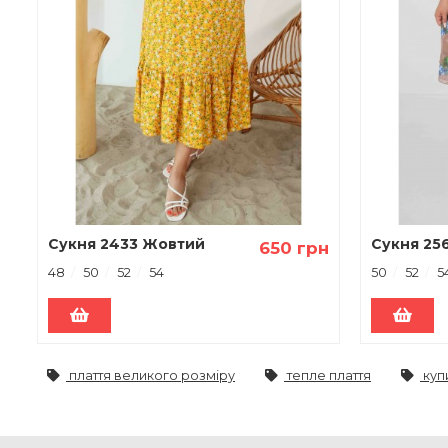
Сукня 2433 Жовтий
Сукня 25
650 грн
48
50
52
54
50
52
5
плаття великого розміру
тепле плаття
куп