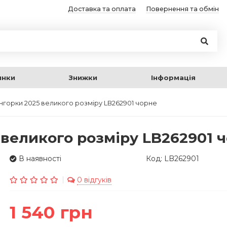
Доставка та оплата
Повернення та обмін
инки
Знижки
Інформація
ангорки 2025 великого розміру LB262901 чорне
 великого розміру LB262901 
В наявності
Код: LB262901
0 відгуків
1 540 грн