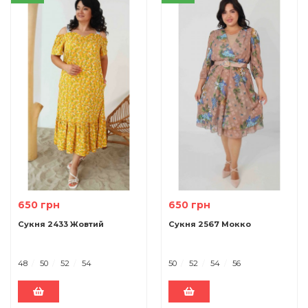
650 грн
650 грн
Сукня 2433 Жовтий
Сукня 2567 Мокко
48
50
52
54
50
52
54
56