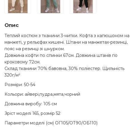
Опис
Теплий костюм з тканини 3-нитки. Кофта з капюшоном на
манжеті, у рельєфах кишені. Штани на манжетах-резинці,
пояс на резинці зі шнурком.
Довжина кофти по спинки 67см. Довжина штанів по
кроковому 72см.
Склад тканини 70% бавовна, 30% поліестер. Щильність
320г/м²
Розміри: 50-54
Кольори: айвері,пудра,мята,чорний
Довжина виробу: 105 см
Зріст моделі 165, розмір 52
Параметри моделі (см) ОГ105/ОТ90/ОБ110)