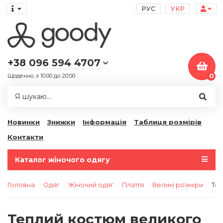
РУС
УКР
+38 096 594 4707
Щоденно, з 10:00 до 20:00
0
Новинки
Знижки
Інформація
Таблиця розмірів
Контакти
Каталог жіночого одягу
Головна
Одяг
Жіночий одяг
Плаття
Великі розміри
Теп
Теплий костюм великого