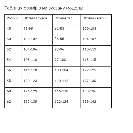
Таблиця розмірів на вказану модель:
Розмір
Обхват грудей
Обхват талії
Обхват стегон
48
96-98
81-83
100-103
50
100-102
86-88
104-107
52
104-106
92-96
110-113
54
108-110
97-100
115-118
56
116-118
103-104
122-125
58
120-123
110-112
127-130
60
126-129
116-118
133-136
62
132-135
122-124
139-142