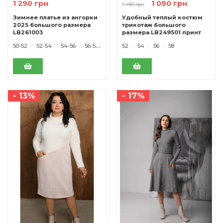
1 290 грн
1 090 грн
1 490 грн
Зимнее платье из ангорки
Удобный теплый костюм
2025 большого размера
трикотаж большого
LB261003
размера LB249501 принт
50-52
52-54
54-56
56-58
52
54
56
58
- 13%
- 17%