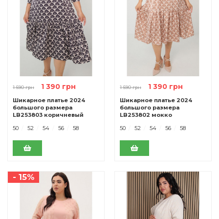
1 390 грн
1 390 грн
1 590 грн
1 590 грн
Шикарное платье 2024
Шикарное платье 2024
большого размера
большого размера
LB253803 коричневый
LB253802 мокко
50
52
54
56
58
50
52
54
56
58
- 15%