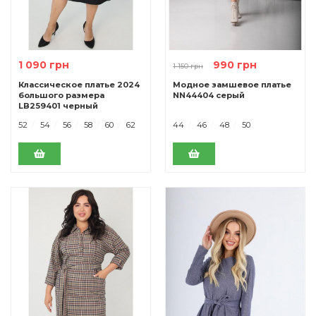
1 090 грн
990 грн
1 150 грн
Классическое платье 2024
Модное замшевое платье
большого размера
NN44404 серый
LB259401 черный
52
54
56
58
60
62
44
46
48
50