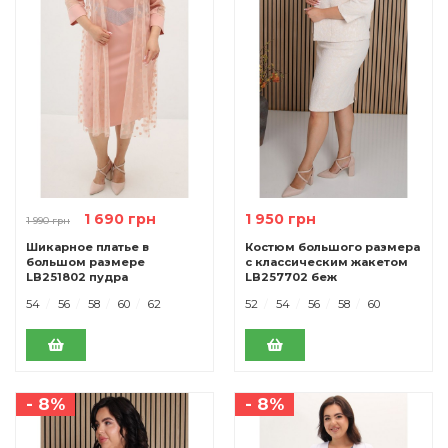
1 690 грн
1 950 грн
1 990 грн
Шикарное платье в
Костюм большого размера
большом размере
с классическим жакетом
LB251802 пудра
LB257702 беж
54
56
58
60
62
52
54
56
58
60
- 8%
- 8%