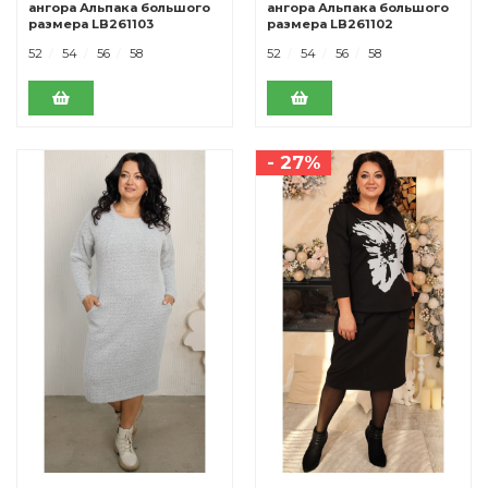
ангора Альпака большого
ангора Альпака большого
размера LB261103
размера LB261102
молочный
52
54
56
58
52
54
56
58
- 27%