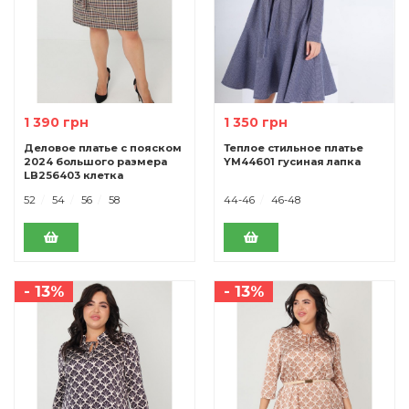
1 390 грн
1 350 грн
Деловое платье с пояском
Теплое стильное платье
2024 большого размера
YM44601 гусиная лапка
LB256403 клетка
52
54
56
58
44-46
46-48
- 13%
- 13%