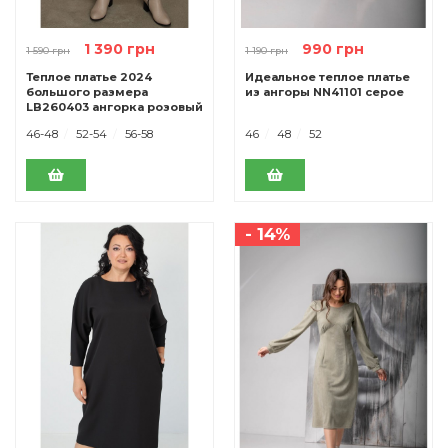
1 390 грн
990 грн
1 590 грн
1 190 грн
Теплое платье 2024
Идеальное теплое платье
большого размера
из ангоры NN41101 серое
LB260403 ангорка розовый
46-48
52-54
56-58
46
48
52
- 14%