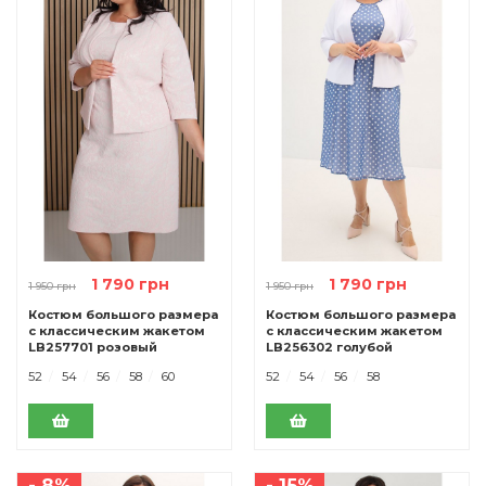
1 790 грн
1 790 грн
1 950 грн
1 950 грн
Костюм большого размера
Костюм большого размера
с классическим жакетом
с классическим жакетом
LB257701 розовый
LB256302 голубой
52
54
56
58
60
52
54
56
58
- 8%
- 15%