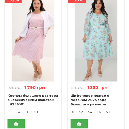
1 790 грн
1 350 грн
1 950 грн
1 590 грн
Костюм большого размера
Шифоновое платье с
с классическим жакетом
пояском 2025 года
LB256301
большого размера
LB253402 мята
52
54
56
58
50
52
54
56
58