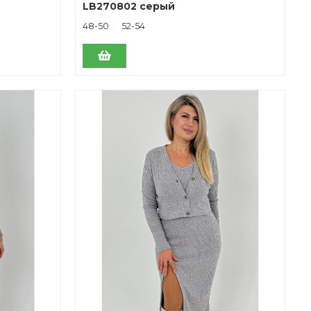
LB270802 серый
48-50
52-54