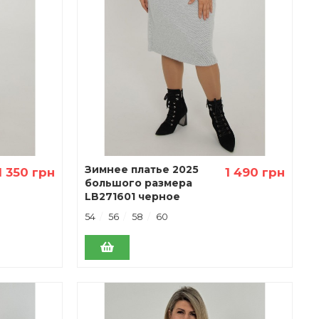
Зимнее платье 2025
1 350 грн
1 490 грн
большого размера
LB271601 черное
54
56
58
60