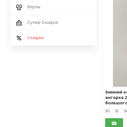
Блузы
Супер Скидки
Скидки
Зимний к
ангорка 
большого
LB272003
50
52
5