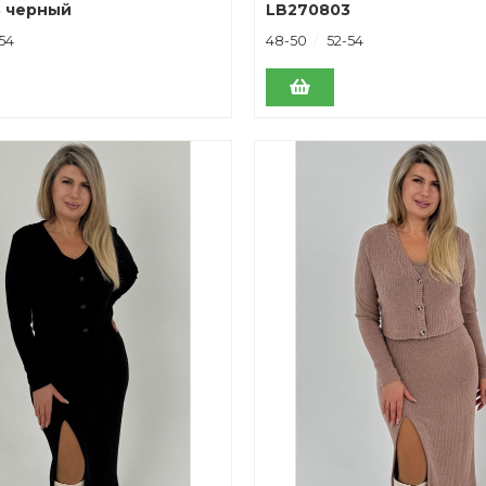
 черный
LB270803
54
48-50
52-54