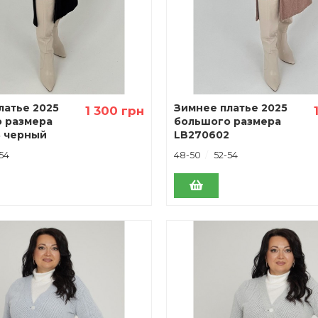
латье 2025
Зимнее платье 2025
1 300 грн
 размера
большого размера
 черный
LB270602
54
48-50
52-54