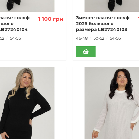
латье гольф
Зимнее платье гольф
1 100 грн
ьшого
2025 большого
LB27240104
размера LB27240103
52
54-56
46-48
50-52
54-56