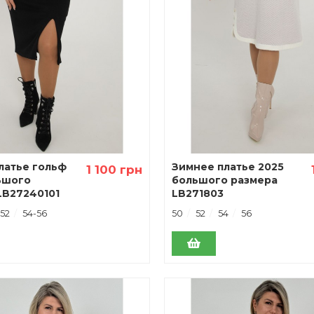
латье гольф
Зимнее платье 2025
1 100 грн
ьшого
большого размера
LB27240101
LB271803
52
54-56
50
52
54
56