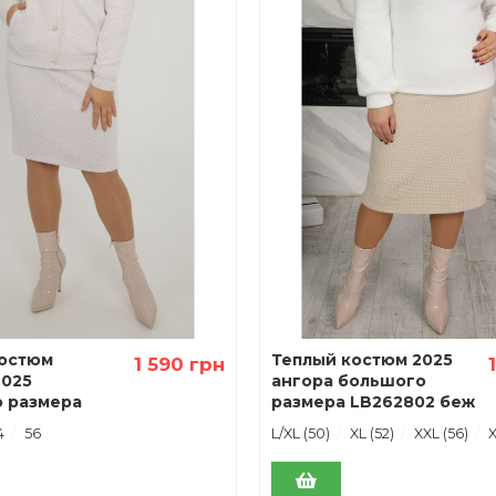
остюм
Теплый костюм 2025
1 590 грн
2025
ангора большого
 размера
размера LB262802 беж
4
56
L/XL (50)
XL (52)
XXL (56)
X