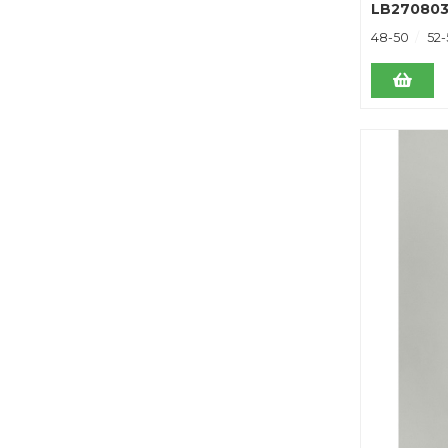
LB270803
48-50
52-