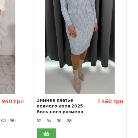
Зимнее платье
1 940 грн
1 450 грн
прямого кроя 2025
большого размера
LB260002 синее
XXL (58)
52
54
56
58