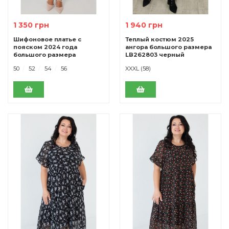
1 350 грн
1 940 грн
Шифоновое платье с
Теплый костюм 2025
пояском 2024 года
ангора большого размера
большого размера
LB262803 черный
LB256702 голубой
50
52
54
56
XXXL (58)