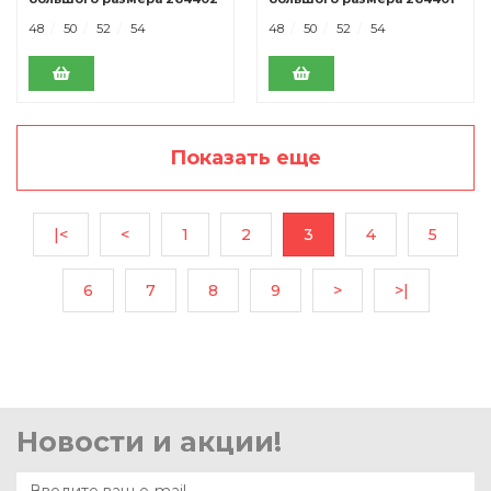
черный.
серый
48
50
52
54
48
50
52
54
Показать еще
|<
<
1
2
3
4
5
6
7
8
9
>
>|
Новости и акции!