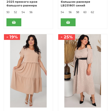
2025 прямого кроя
большом размере
большого размера
LB251801 синий
LB270302 беж
50
52
54
56
54
56
58
60
62
- 19%
- 25%