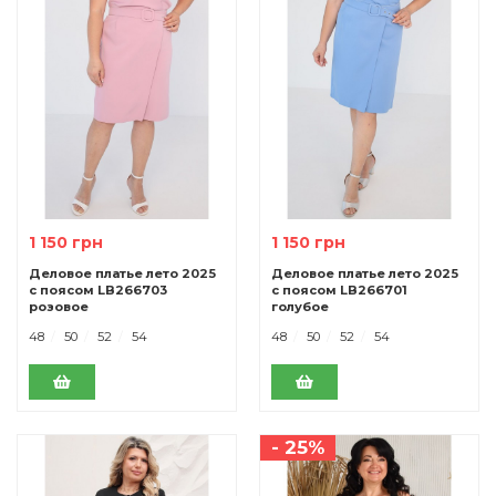
1 150 грн
1 150 грн
Деловое платье лето 2025
Деловое платье лето 2025
с поясом LB266703
с поясом LB266701
розовое
голубое
48
50
52
54
48
50
52
54
- 25%