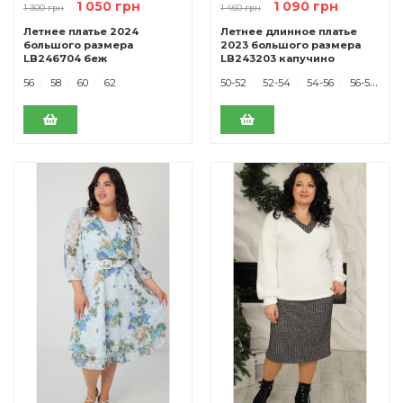
1 050 грн
1 090 грн
1 300 грн
1 460 грн
Летнее платье 2024
Летнее длинное платье
большого размера
2023 большого размера
LB246704 беж
LB243203 капучино
56
58
60
62
50-52
52-54
54-56
56-58