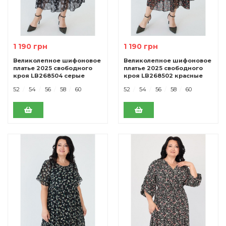
1 190 грн
1 190 грн
Великолепное шифоновое
Великолепное шифоновое
платье 2025 свободного
платье 2025 свободного
кроя LB268504 серые
кроя LB268502 красные
цветы
цветы.
52
54
56
58
60
52
54
56
58
60