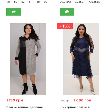
48
50
52
54
58
60
L/XL (50)
XL (52)
XXL (56)
XXXL
- 15%
1 190 грн
1 690 грн
1 990 грн
Платье теплое деловое
Шикарное платье в