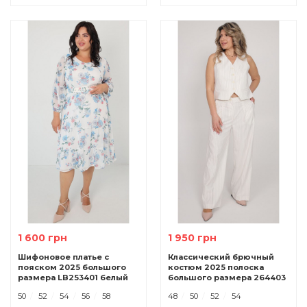
1 600 грн
1 950 грн
Шифоновое платье с
Классический брючный
пояском 2025 большого
костюм 2025 полоска
размера LB253401 белый
большого размера 264403
белый.
50
52
54
56
58
48
50
52
54