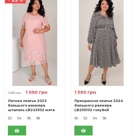
1 090 грн
1 590 грн
1 390 грн
Летнее платье 2023
Прекрасное платье 2024
большого размера
большого размера
штапель LB243302 мята
LB255102 голубой
52
54
56
58
50
52
54
56