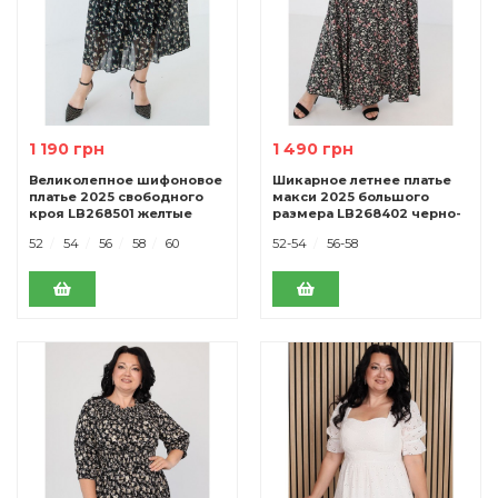
1 190 грн
1 490 грн
Великолепное шифоновое
Шикарное летнее платье
платье 2025 свободного
макси 2025 большого
кроя LB268501 желтые
размера LB268402 черно-
цветы.
розовые
52
54
56
58
60
52-54
56-58