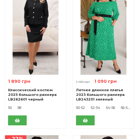
1 890 грн
1 090 грн
1 460 грн
Классический костюм
Летнее длинное платье
2025 большого размера
2023 большого размера
LB262601 черный
LB243201 зеленый
50
58
50-52
52-54
54-56
56-58
- 22%