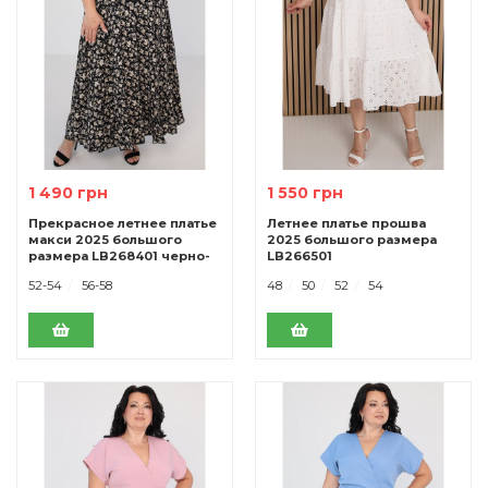
1 490 грн
1 550 грн
Прекрасное летнее платье
Летнее платье прошва
макси 2025 большого
2025 большого размера
размера LB268401 черно-
LB266501
желтое
52-54
56-58
48
50
52
54