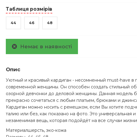
Таблиця розмірів
44
46
48
Немає в наявності
Опис
Уютный и красивый кардиган - несомненный must-have в
современной женщины. Он способен создать стильный об
озорной девчонки до деловой женщины. Данная модель 
прекрасно сочетаться с любым платьем, брюками и джинс
Кардиган можно носить с ремешком, если Вы хотите подч
талию или без, как показано на фото. Это универсальная и
незаменимая вещь, которая подойдёт на все случаи жизни
Материал
шерсть, эко-кожа