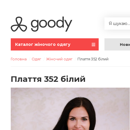
Каталог жіночого одягу
Нов
Головна
Одяг
Жіночий одяг
Плаття 352 білий
Плаття 352 білий