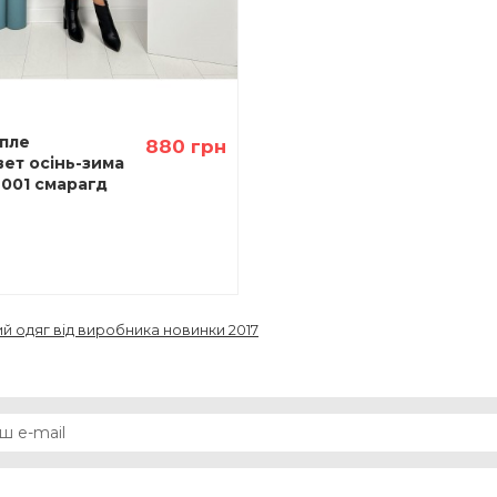
епле
880 грн
вет осінь-зима
9001 смарагд
й одяг від виробника новинки 2017