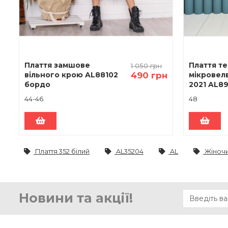
Плаття замшове
Плаття т
1 050 грн
вільного крою AL88102
490 грн
мікровел
бордо
2021 AL8
44-46
48
Плаття 352 білий
AL35204
AL
Жіночи
Новини та акції!