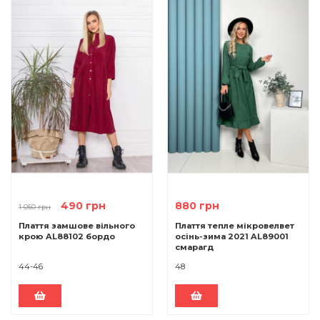
490 грн
880 грн
1 050 грн
Плаття замшове вільного
Плаття тепле мікровелвет
крою AL88102 бордо
осінь-зима 2021 AL89001
смарагд
44-46
48