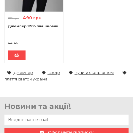
490 грн
880 грн
Джемпер 1203 пляшковий
44-46
джемпер
светр
купити светр оптом
плаття светри україна
Новини та акції!
Оформити підписку