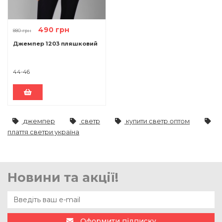
490 грн
880 грн
Джемпер 1203 пляшковий
44-46
джемпер
светр
купити светр оптом
плаття светри україна
Новини та акції!
Оформити підписку