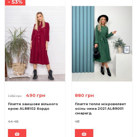
- 53%
490 грн
880 грн
1 050 грн
Плаття замшове вільного
Плаття тепле мікровелвет
крою AL88102 бордо
осінь-зима 2021 AL89001
смарагд
44-46
48