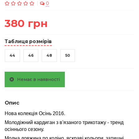
0
380 грн
Таблиця розмірів
44
46
48
50
Немає в наявності
Опис
Нова колекція Осінь 2016.
Молодіжний кардиган з в'язаного трикотажу - тренд
осіннього сезону.
Модна довжина по коліно, яскраві кольори, затишні