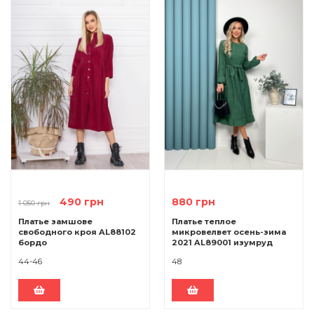
490 грн
880 грн
1 050 грн
Платье замшове
Платье теплое
свободного кроя AL88102
микровелвет осень-зима
бордо
2021 AL89001 изумруд
44-46
48