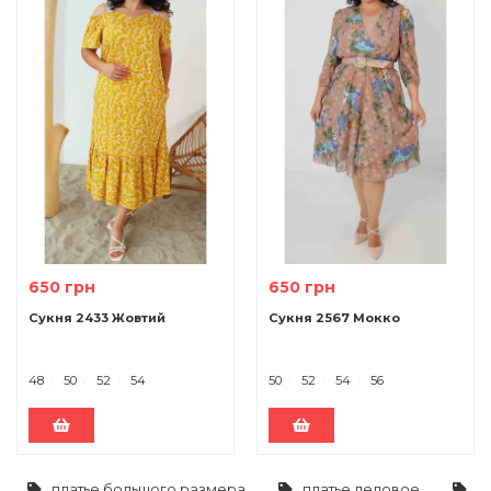
650 грн
650 грн
Сукня 2433 Жовтий
Сукня 2567 Мокко
48
50
52
54
50
52
54
56
платье большого размера
платье деловое