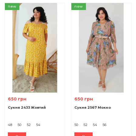
new
new
650 грн
650 грн
Сукня 2433 Жовтий
Сукня 2567 Мокко
48
50
52
54
50
52
54
56