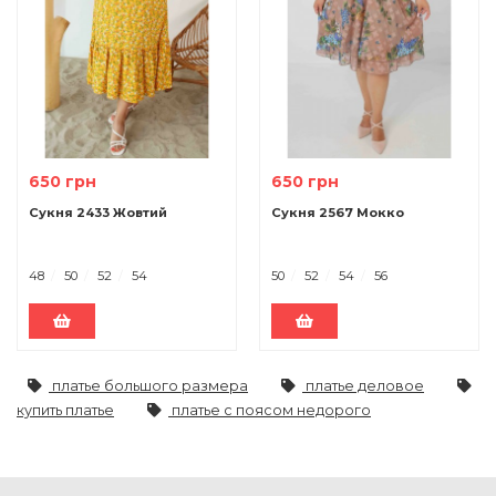
650 грн
650 грн
Сукня 2433 Жовтий
Сукня 2567 Мокко
48
50
52
54
50
52
54
56
платье большого размера
платье деловое
купить платье
платье с поясом недорого