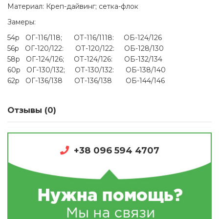
Материал: Креп-дайвинг; сетка-флок
Замеры:
54р ОГ-116/118; ОТ-116/1118: ОБ-124/126
56р ОГ-120/122: ОТ-120/122: ОБ-128/130
58р ОГ-124/126; ОТ-124/126: ОБ-132/134
60р ОГ-130/132; ОТ-130/132: ОБ-138/140
62р ОГ-136/138 ОТ-136/138 ОБ-144/146
Отзывы (0)
+38 096 594 4707