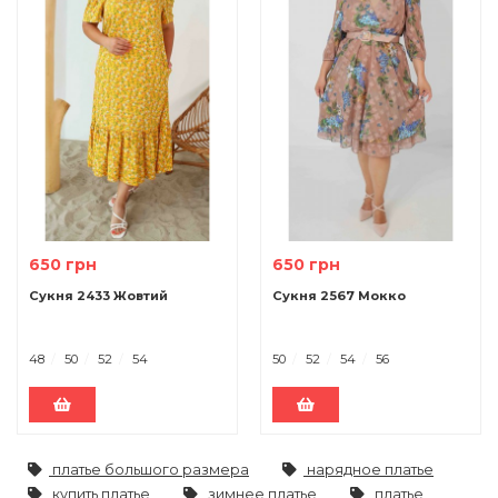
650 грн
650 грн
Сукня 2433 Жовтий
Сукня 2567 Мокко
48
50
52
54
50
52
54
56
платье большого размера
нарядное платье
купить платье
зимнее платье
платье